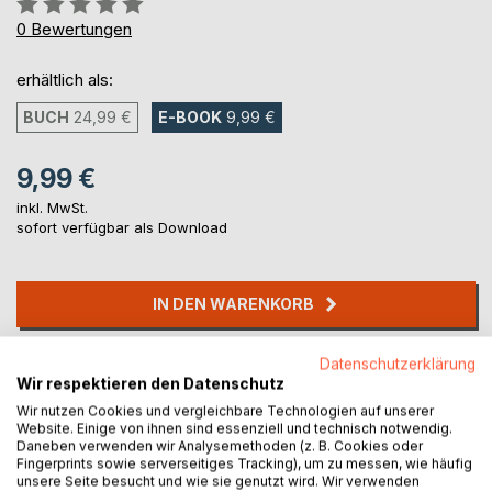
0%
0
Bewertungen
erhältlich als:
BUCH
24,99 €
E-BOOK
9,99 €
9,99 €
inkl. MwSt.
sofort verfügbar als Download
IN DEN WARENKORB
Datenschutzerklärung
Auf die Merkliste
Wir respektieren den Datenschutz
Titel bewerten
Wir nutzen Cookies und vergleichbare Technologien auf unserer
Website. Einige von ihnen sind essenziell und technisch notwendig.
Daneben verwenden wir Analysemethoden (z. B. Cookies oder
Fingerprints sowie serverseitiges Tracking), um zu messen, wie häufig
unsere Seite besucht und wie sie genutzt wird. Wir verwenden