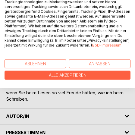
Trackingtechnologien zu Marketingzwecken und setzen hierzu
serverseitiges Tracking sowie auch Drittanbieter ein, wodurch ggf.
geräteübergreifend Cookies, Fingerprints, Tracking-Pixel, IP-Adressen
sowie gehashte E-Mail-Adressen genutzt werden. Auf unserer Seite
BESCHREIBUNG
betten wir zudem Drittinhalte von anderen Anbietern ein (Video-
Plattformen). Wir haben auf die weitere Datenverarbeitung und ein
etwaiges Tracking durch den Drittanbieter keinen Einfluss. Mit deiner
Am 5. März bin ich als echte Oberbayerin in Rosenheim
Einstellung willigst du in die oben beschriebenen Vorgänge ein. Du
kannst deine Einwilligung (z. B. im Footer unter „Privacy-Einstellungen“)
geboren. Aufgrund der bitteren Nachkriegszeit erlernte ich
jederzeit mit Wirkung für die Zukunft widerrufen. (
BoD-Impressum
)
das Schneiderinnenhandwerk. Mit 17 Jahren lernte ich
meinen späteren Mann kennen, den ich mit 24 Jahren
heiratete. Wir waren glückliche Eltern von zwei Kindern,
ABLEHNEN
ANPASSEN
einem Sohn und einer Tochter, die wir mit 19 und 48 Jahren
verloren. Bis zu meinem 70. Lebensjahr war ich als
ALLE AKZEPTIEREN
selbstständige Geschäftsfrau tätig. Nun lasse ich meine
neuen Geschichten veröffentlichen und würde mich freuen,
wenn Sie beim Lesen so viel Freude hätten, wie ich beim
Schreiben.
AUTOR/IN
PRESSESTIMMEN