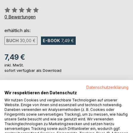
Bewertung::
0%
0
Bewertungen
erhältlich als:
BUCH
30,00 €
E-BOOK
7,49 €
7,49 €
inkl. MwSt.
sofort verfügbar als Download
Datenschutzerklärung
IN DEN WARENKORB
Wir respektieren den Datenschutz
Wir nutzen Cookies und vergleichbare Technologien auf unserer
Website. Einige von ihnen sind essenziell und technisch notwendig.
Auf die Merkliste
Daneben verwenden wir Analysemethoden (z. B. Cookies oder
Titel bewerten
Fingerprints sowie serverseitiges Tracking), um zu messen, wie häufig
unsere Seite besucht und wie sie genutzt wird. Wir verwenden
Trackingtechnologien zu Marketingzwecken und setzen hierzu
serverseitiges Tracking sowie auch Drittanbieter ein, wodurch ggf.