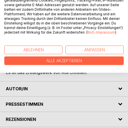
geräteübergreifend Cookies, Fingerprints, Tracking-Pixel, IP-Adressen
sowie gehashte E-Mail-Adressen genutzt werden. Auf unserer Seite
betten wir zudem Drittinhalte von anderen Anbietern ein (Video-
Plattformen). Wir haben auf die weitere Datenverarbeitung und ein
etwaiges Tracking durch den Drittanbieter keinen Einfluss. Mit deiner
Einstellung willigst du in die oben beschriebenen Vorgänge ein. Du
BESCHREIBUNG
kannst deine Einwilligung (z. B. im Footer unter „Privacy-Einstellungen“)
jederzeit mit Wirkung für die Zukunft widerrufen. (
BoD-Impressum
)
Das zweiteilige Buch erzählt im ersten Teil einige
spannende und auch zum Schmunzeln anregende
ABLEHNEN
ANPASSEN
Geschichten aus dem über 30-jährigen Polizeialltag von
Roli Christen.
ALLE AKZEPTIEREN
Im zweiten Teil ist ein spannender Kriminialroman zu lesen.
Es ist das Erstlingswerk von Roli Christen.
AUTOR/IN
PRESSESTIMMEN
REZENSIONEN