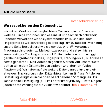
Auf die Merkliste
Titel bewerten
Datenschutzerklärung
Wir respektieren den Datenschutz
Wir nutzen Cookies und vergleichbare Technologien auf unserer
Website. Einige von ihnen sind essenziell und technisch notwendig.
Daneben verwenden wir Analysemethoden (z. B. Cookies oder
Fingerprints sowie serverseitiges Tracking), um zu messen, wie häufig
unsere Seite besucht und wie sie genutzt wird. Wir verwenden
Trackingtechnologien zu Marketingzwecken und setzen hierzu
BESCHREIBUNG
serverseitiges Tracking sowie auch Drittanbieter ein, wodurch ggf.
geräteübergreifend Cookies, Fingerprints, Tracking-Pixel, IP-Adressen
sowie gehashte E-Mail-Adressen genutzt werden. Auf unserer Seite
betten wir zudem Drittinhalte von anderen Anbietern ein (Video-
Dieses Buch richtet sich an alle, die Französisch auf dem
Plattformen). Wir haben auf die weitere Datenverarbeitung und ein
Niveau B2 lernen und ihre Sprachkenntnisse mit
etwaiges Tracking durch den Drittanbieter keinen Einfluss. Mit deiner
Einstellung willigst du in die oben beschriebenen Vorgänge ein. Du
lebendigen, authentischen Texten vertiefen möchten.
kannst deine Einwilligung (z. B. im Footer unter „Privacy-Einstellungen“)
jederzeit mit Wirkung für die Zukunft widerrufen. (
BoD-Impressum
)
Die 17 kurzen Geschichten sind eingängig erzählt und in
einem spontanen, natürlichen Französisch verfasst; genau
so, wie man es in Gesprächen am Küchentisch oder bei
ABLEHNEN
ANPASSEN
einem gemütlichen Familienabend hören könnte.