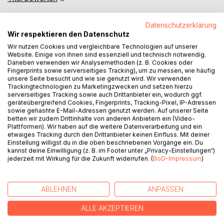
Datenschutzerklärung
Wir respektieren den Datenschutz
Wir nutzen Cookies und vergleichbare Technologien auf unserer
Website. Einige von ihnen sind essenziell und technisch notwendig.
Daneben verwenden wir Analysemethoden (z. B. Cookies oder
Fingerprints sowie serverseitiges Tracking), um zu messen, wie häufig
BESCHREIBUNG
unsere Seite besucht und wie sie genutzt wird. Wir verwenden
Trackingtechnologien zu Marketingzwecken und setzen hierzu
serverseitiges Tracking sowie auch Drittanbieter ein, wodurch ggf.
geräteübergreifend Cookies, Fingerprints, Tracking-Pixel, IP-Adressen
Dieses Buch richtet sich in erster Linie an Schülerinnen und
sowie gehashte E-Mail-Adressen genutzt werden. Auf unserer Seite
Schüler der gymnasialen Oberstufe und
betten wir zudem Drittinhalte von anderen Anbietern ein (Video-
Geschichtslehrerinnen und Geschichtslehrer, steht aber
Plattformen). Wir haben auf die weitere Datenverarbeitung und ein
natürlich auch allen anderen Geschichtsinteressierten
etwaiges Tracking durch den Drittanbieter keinen Einfluss. Mit deiner
Einstellung willigst du in die oben beschriebenen Vorgänge ein. Du
offen, die sich für die Zeit von der Französischen
kannst deine Einwilligung (z. B. im Footer unter „Privacy-Einstellungen“)
Revolution bis zum Ende des Zweiten Weltkriegs
jederzeit mit Wirkung für die Zukunft widerrufen. (
BoD-Impressum
)
interessieren.
In diesem Buch wird nämlich genau jener Zeitraum näher
unter die Lupe genommen.
ABLEHNEN
ANPASSEN
In insgesamt 7 Kapiteln werden dabei die folgenden
ALLE AKZEPTIEREN
Themenbereiche abgedeckt: