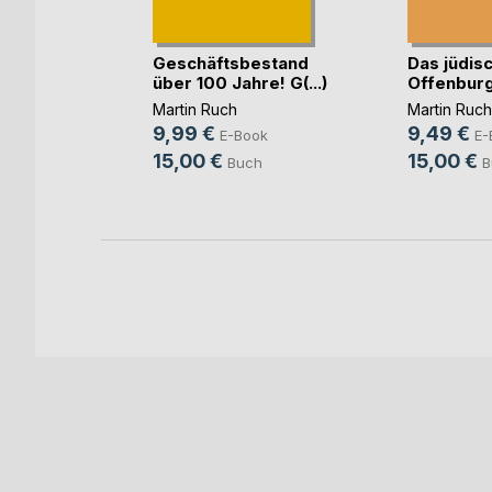
will,
Geschäftsbestand
Das jüdis
 Fei(...)
über 100 Jahre! G(...)
Offenbur
aren
Martin Ruch
Martin Ruch
9,99 €
9,49 €
E-Book
E-
ok
15,00 €
15,00 €
Buch
B