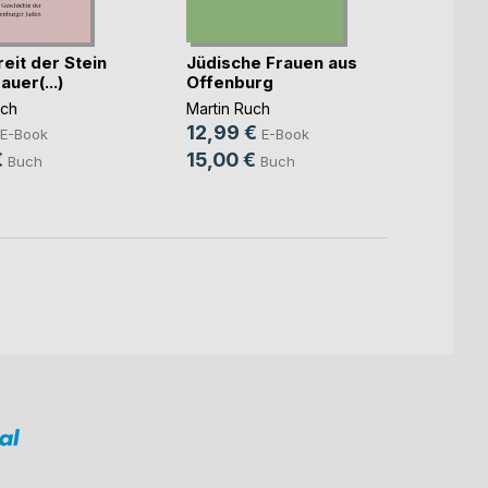
eit der Stein
Jüdische Frauen aus
"Isac
auer(...)
Offenburg
Jacob
uch
Martin Ruch
Martin
12,99 €
9,99
E-Book
E-Book
€
15,00 €
15,0
Buch
Buch