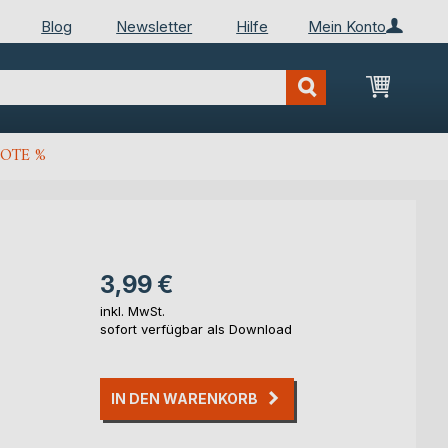
Blog
Newsletter
Hilfe
Mein Konto
Mein Wa
OTE %
3,99 €
inkl. MwSt.
sofort verfügbar als Download
IN DEN WARENKORB