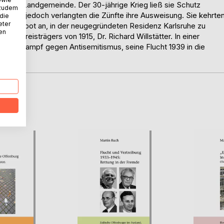
 jüdische Landgemeinde. Der 30-jährige Krieg ließ sie Schutz
 zudem
. 1680 jedoch verlangten die Zünfte ihre Ausweisung. Sie kehrte
 die
eter
das Angebot an, in der neugegründeten Residenz Karlsruhe zu
nen
elpreisträgers von 1915, Dr. Richard Willstätter. In einer
 seinen Kampf gegen Antisemitismus, seine Flucht 1939 in die
D