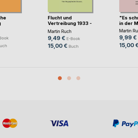
che
Flucht und
"Es schr
g
Vertreibung 1933 -
in der M
1945(...)
Martin R
Martin Ruch
9,99 €
9,49 €
Book
E-Book
15,00 
15,00 €
uch
Buch