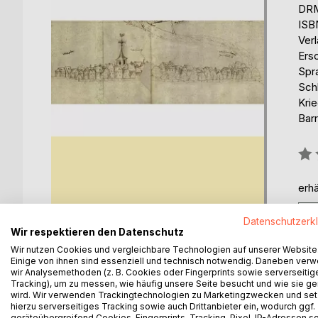
DRM
ISB
Ver
Ers
Spr
Schl
Kri
Barr
Bew
0%
erhä
Datenschutzerk
Wir respektieren den Datenschutz
Wir nutzen Cookies und vergleichbare Technologien auf unserer Website
Einige von ihnen sind essenziell und technisch notwendig. Daneben ver
wir Analysemethoden (z. B. Cookies oder Fingerprints sowie serverseitig
Tracking), um zu messen, wie häufig unsere Seite besucht und wie sie ge
BESCHREIBUNG
AUTOR/IN
PRESSES
wird. Wir verwenden Trackingtechnologien zu Marketingzwecken und se
hierzu serverseitiges Tracking sowie auch Drittanbieter ein, wodurch ggf.
geräteübergreifend Cookies, Fingerprints, Tracking-Pixel, IP-Adressen s