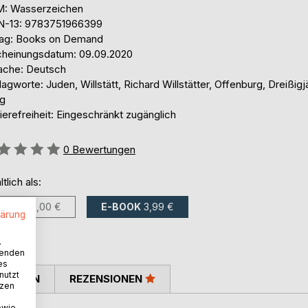
: Wasserzeichen
N-13: 9783751966399
lag: Books on Demand
cheinungsdatum: 09.09.2020
ache: Deutsch
agworte: Juden, Willstätt, Richard Willstätter, Offenburg, Dreißigj
eg
ierefreiheit: Eingeschränkt zugänglich
ertung::
0
Bewertungen
ltlich als:
BUCH
10,00 €
E-BOOK
3,99 €
lärung
.
wenden
es
nutzt
TIMMEN
REZENSIONEN
tzen
owie