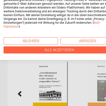
Im 17. Jahrhundert gab es in Willstätt eine kleine
gehashte E-Mail-Adressen genutzt werden. Auf unserer Seite betten wir
suchen in der benachbarten Reichsstadt Offenburg
Drittinhalte von anderen Anbietern ein (Video-Plattformen). Wir haben auf
weitere Datenverarbeitung und ein etwaiges Tracking durch den Drittanbi
nicht mehr nach Willstätt zurück. Einige nahmen 
keinen Einfluss. Mit deiner Einstellung willigst du in die oben beschriebe
wohnen, darunter auch die Vorfahren des Chemie-Nob
Vorgänge ein. Du kannst deine Einwilligung (z. B. im Footer unter „Privacy-
Autobiographie schilderte Willstätter sein Leben,
Einstellungen“) jederzeit mit Wirkung für die Zukunft widerrufen. (
BoD-
Impressum
)
Schweiz.
ABLEHNEN
ANPASSEN
WEITERE TITEL BEI
Bo
ALLE AKZEPTIEREN