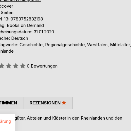
dcover
 Seiten
N-13: 9783752832198
lag: Books on Demand
cheinungsdatum: 31.01.2020
ache: Deutsch
agworte: Geschichte, Regionalgeschichte, Westfalen, Mittelalter,
inlande
ertung::
0
Bewertungen
TIMMEN
REZENSIONEN
, Rittergüter, Abteien und Klöster in den Rheinlanden und den
lärung
d 2