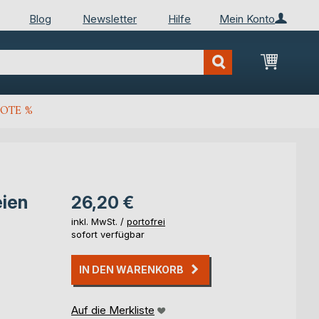
Blog
Newsletter
Hilfe
Mein Konto
Mein Wa
OTE %
eien
26,20 €
inkl. MwSt. /
portofrei
sofort verfügbar
IN DEN WARENKORB
Auf die Merkliste