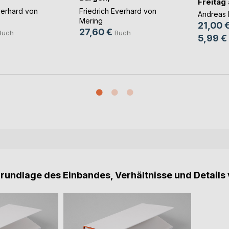
Freitag 
(...)
Rittergüter(...)
verhard von
Friedrich Everhard von
Andreas 
Mering
21,00 
27,60 €
Buch
Buch
5,99 €
Grundlage des Einbandes, Verhältnisse und Details 