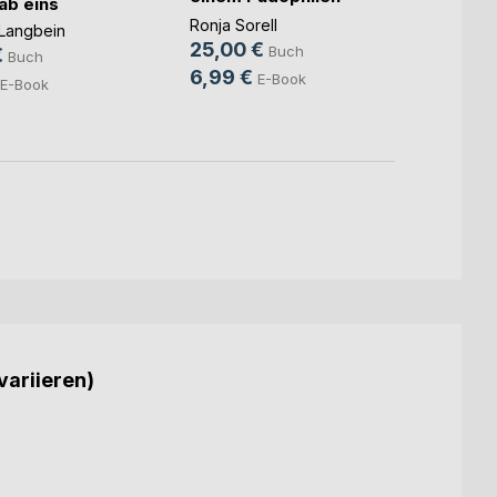
ab eins
Silya 
u(...)
Ronja Sorell
18,0
Langbein
25,00 €
Buch
9,99
€
Buch
6,99 €
E-Book
E-Book
variieren)