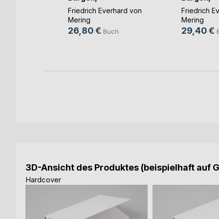
Rittergüter(...)
Rittergüter
ehler
Friedrich Everhard von
Friedrich E
Mering
Mering
h
26,80 €
29,40 €
Buch
ok
3D-Ansicht des Produktes (beispielhaft auf 
Hardcover