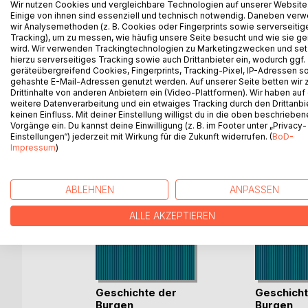
Wir nutzen Cookies und vergleichbare Technologien auf unserer Website
Nachdruck der Originalausgabe Koeln 1837-1842. F
Einige von ihnen sind essenziell und technisch notwendig. Daneben ver
Quellen. IV, 134: II, 149: VIII, 152 S., 3 Abb. (R
wir Analysemethoden (z. B. Cookies oder Fingerprints sowie serverseitig
Tracking), um zu messen, wie häufig unsere Seite besucht und wie sie ge
Frenz'schen Hof zu Köln, Clemens August)
wird. Wir verwenden Trackingtechnologien zu Marketingzwecken und se
hierzu serverseitiges Tracking sowie auch Drittanbieter ein, wodurch ggf.
geräteübergreifend Cookies, Fingerprints, Tracking-Pixel, IP-Adressen s
gehashte E-Mail-Adressen genutzt werden. Auf unserer Seite betten wir
Drittinhalte von anderen Anbietern ein (Video-Plattformen). Wir haben auf
WEITERE TITEL BEI
Bo
weitere Datenverarbeitung und ein etwaiges Tracking durch den Drittanbi
keinen Einfluss. Mit deiner Einstellung willigst du in die oben beschriebe
Vorgänge ein. Du kannst deine Einwilligung (z. B. im Footer unter „Privacy-
Einstellungen“) jederzeit mit Wirkung für die Zukunft widerrufen. (
BoD-
Impressum
)
ABLEHNEN
ANPASSEN
ALLE AKZEPTIEREN
Geschichte der
Geschicht
Burgen,
Burgen,
buch