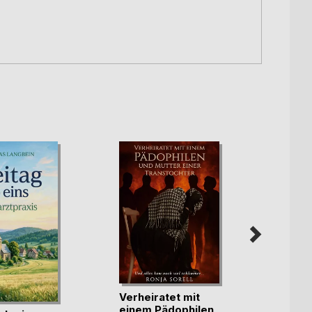
Verheiratet mit
Maske
einem Pädophilen