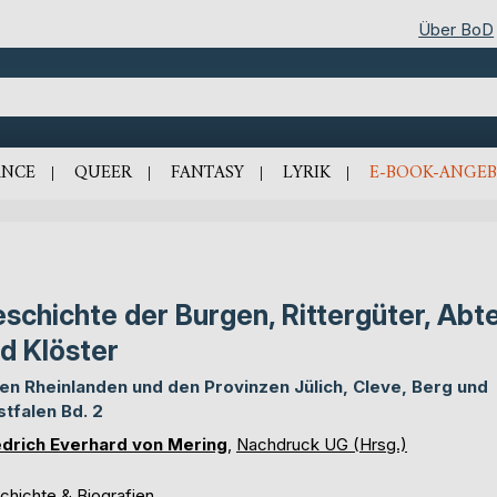
Über BoD
NCE
QUEER
FANTASY
LYRIK
E-BOOK-ANGEB
schichte der Burgen, Rittergüter, Abt
d Klöster
den Rheinlanden und den Provinzen Jülich, Cleve, Berg und
tfalen Bd. 2
edrich Everhard von Mering
,
Nachdruck UG (Hrsg.)
chichte & Biografien