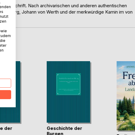
.
rakturschrift. Nach archivarischen und anderen authentischen
wenden
uine Falkenburg, Johann von Werth und der merkwürdige Kamin im von
es
nutzt
tzen
owie
 zudem
 die
D
eter
nen
e der
Geschichte der
Burgen,