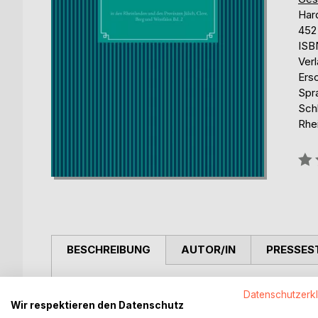
Har
452
ISB
Ver
Ers
Spr
Schl
Rhe
Bew
0%
BESCHREIBUNG
AUTOR/IN
PRESSES
Mering, Friedrich Eberhard: Geschichte der Burgen
Datenschutzerk
Provinzen Jülich, Cleve, Berg und Westphalen Ban
Wir respektieren den Datenschutz
Heft 4-6