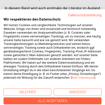
In diesem Band wird auch erstmalig die Literatur im Ausland
lebender Autoren dargestellt und spezifiziert. Verfasser
Datenschutzerklärung
sind zumeist jüngere Menschen, die nach 1989 zu Studium
Wir respektieren den Datenschutz
oder Arbeit Bulgarien verließen. Kirova hat ihre publizierten
Wir nutzen Cookies und vergleichbare Technologien auf unserer
Bücher ermittelt und sagt uns, wie sie schreiben und
Website. Einige von ihnen sind essenziell und technisch notwendig.
worüber, wie sie Geburtsland und Fremde sehen, und was
Daneben verwenden wir Analysemethoden (z. B. Cookies oder
Fingerprints sowie serverseitiges Tracking), um zu messen, wie häufig
ihren Blick von dem der in Bulgarien Gebliebenen
unsere Seite besucht und wie sie genutzt wird. Wir verwenden
unterscheidet.
Trackingtechnologien zu Marketingzwecken und setzen hierzu
Dargestellt wird auch, welche auf den großen Buchmärkten
serverseitiges Tracking sowie auch Drittanbieter ein, wodurch ggf.
geräteübergreifend Cookies, Fingerprints, Tracking-Pixel, IP-Adressen
der Welt erfolgreichen Literaturgenres bulgarische
sowie gehashte E-Mail-Adressen genutzt werden. Auf unserer Seite
Autor(inn)en sich im 21. Jahrhundert erschließen - etwa die
betten wir zudem Drittinhalte von anderen Anbietern ein (Video-
Dystopie, jene Zukunftsvision, die kein Happy end kennt. In
Plattformen). Wir haben auf die weitere Datenverarbeitung und ein
etwaiges Tracking durch den Drittanbieter keinen Einfluss. Mit deiner
der bulgarischen Spielart dieses Zweigs der Phantastik
Einstellung willigst du in die oben beschriebenen Vorgänge ein. Du
werden laut Kirova die totalitären Mechanismen der Zeit
kannst deine Einwilligung (z. B. im Footer unter „Privacy-Einstellungen“)
der Volksrepublik als Matrize für die Schreckbilder
jederzeit mit Wirkung für die Zukunft widerrufen. (
BoD-Impressum
)
drohender Zukunft herangezogen.
In den Kapiteln über die neue Lyrik und Erzählprosa stellt
Kirova die Frage, in welchem Maße Beschleunigung und
ABLEHNEN
ANPASSEN
Diversifizierung des Lebens seit der Wende Einfluss auf
ALLE AKZEPTIEREN
Stil, Textlänge und Realismusbegriff der jungen