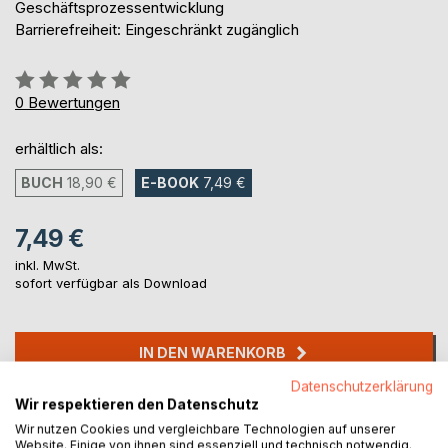
Geschäftsprozessentwicklung
Barrierefreiheit: Eingeschränkt zugänglich
Bewertung::
0%
0
Bewertungen
erhältlich als:
BUCH
18,90 €
E-BOOK
7,49 €
7,49 €
inkl. MwSt.
sofort verfügbar als Download
IN DEN WARENKORB
Datenschutzerklärung
Wir respektieren den Datenschutz
Auf die Merkliste
Wir nutzen Cookies und vergleichbare Technologien auf unserer
Titel bewerten
Website. Einige von ihnen sind essenziell und technisch notwendig.