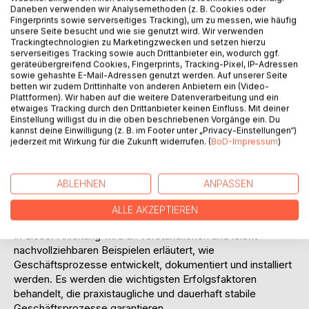
Daneben verwenden wir Analysemethoden (z. B. Cookies oder
Fingerprints sowie serverseitiges Tracking), um zu messen, wie häufig
unsere Seite besucht und wie sie genutzt wird. Wir verwenden
Trackingtechnologien zu Marketingzwecken und setzen hierzu
serverseitiges Tracking sowie auch Drittanbieter ein, wodurch ggf.
geräteübergreifend Cookies, Fingerprints, Tracking-Pixel, IP-Adressen
sowie gehashte E-Mail-Adressen genutzt werden. Auf unserer Seite
betten wir zudem Drittinhalte von anderen Anbietern ein (Video-
BESCHREIBUNG
Plattformen). Wir haben auf die weitere Datenverarbeitung und ein
etwaiges Tracking durch den Drittanbieter keinen Einfluss. Mit deiner
Einstellung willigst du in die oben beschriebenen Vorgänge ein. Du
kannst deine Einwilligung (z. B. im Footer unter „Privacy-Einstellungen“)
Geschäftsprozesse beschreiben,
jederzeit mit Wirkung für die Zukunft widerrufen. (
BoD-Impressum
)
was in welcher Reihenfolge von wem wie gemacht werden
soll, welche Entscheidungen getroffen werden müssen und
welche Dokumente dabei Verwendung finden. Sie führen
ABLEHNEN
ANPASSEN
so zuverlässig zu einem definierten Arbeitsergebnis, das
innerhalb einer vorhersagbaren Zeitspanne erreicht wird.
ALLE AKZEPTIEREN
In dieser Anleitung wird an verständlichen und leicht
nachvollziehbaren Beispielen erläutert, wie
Geschäftsprozesse entwickelt, dokumentiert und installiert
werden. Es werden die wichtigsten Erfolgsfaktoren
behandelt, die praxistaugliche und dauerhaft stabile
Geschäftsprozesse garantieren.