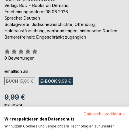
Verlag: BoD - Books on Demand
Erscheinungsdatum: 08.06.2026
Sprache: Deutsch
Schlagworte: JüdischeGeschichte, Offenburg,
Holocaustforschung, werbeanzeigen, historische Quellen
Barrierefreiheit: Eingeschränkt zugänglich
Bewertung::
0%
0
Bewertungen
erhältlich als:
BUCH
15,00 €
E-BOOK
9,99 €
9,99 €
inkl. MwSt.
sofort verfügbar als Download
Datenschutzerklärung
Wir respektieren den Datenschutz
Wir nutzen Cookies und vergleichbare Technologien auf unserer