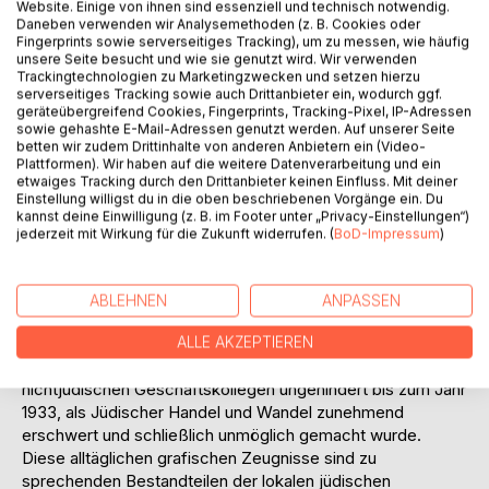
IN DEN WARENKORB
Website. Einige von ihnen sind essenziell und technisch notwendig.
Daneben verwenden wir Analysemethoden (z. B. Cookies oder
Fingerprints sowie serverseitiges Tracking), um zu messen, wie häufig
unsere Seite besucht und wie sie genutzt wird. Wir verwenden
Auf die Merkliste
Trackingtechnologien zu Marketingzwecken und setzen hierzu
Titel bewerten
serverseitiges Tracking sowie auch Drittanbieter ein, wodurch ggf.
geräteübergreifend Cookies, Fingerprints, Tracking-Pixel, IP-Adressen
sowie gehashte E-Mail-Adressen genutzt werden. Auf unserer Seite
betten wir zudem Drittinhalte von anderen Anbietern ein (Video-
Plattformen). Wir haben auf die weitere Datenverarbeitung und ein
etwaiges Tracking durch den Drittanbieter keinen Einfluss. Mit deiner
Einstellung willigst du in die oben beschriebenen Vorgänge ein. Du
kannst deine Einwilligung (z. B. im Footer unter „Privacy-Einstellungen“)
jederzeit mit Wirkung für die Zukunft widerrufen. (
BoD-Impressum
)
BESCHREIBUNG
ABLEHNEN
ANPASSEN
Die jüdischen Geschäftsleute der Stadt Offenburg
inserierten in der örtlichen Tagespresse ihre Angebote.
ALLE AKZEPTIEREN
Diese Anzeigen erschienen im Umfeld der Anzeigen ihrer
nichtjüdischen Geschäftskollegen ungehindert bis zum Jahr
1933, als Jüdischer Handel und Wandel zunehmend
erschwert und schließlich unmöglich gemacht wurde.
Diese alltäglichen grafischen Zeugnisse sind zu
sprechenden Bestandteilen der lokalen jüdischen