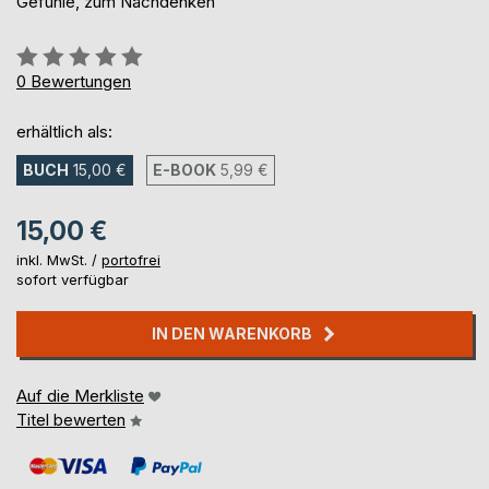
Gefühle, zum Nachdenken
Bewertung::
0%
0
Bewertungen
erhältlich als:
BUCH
15,00 €
E-BOOK
5,99 €
15,00 €
inkl. MwSt. /
portofrei
sofort verfügbar
IN DEN WARENKORB
Auf die Merkliste
Titel bewerten