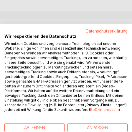
BESCHREIBUNG
Datenschutzerklärung
Wir respektieren den Datenschutz
Poesie kann so vielfältig sein wie ein Mensch.
Wir nutzen Cookies und vergleichbare Technologien auf unserer
Website. Einige von ihnen sind essenziell und technisch notwendig.
Was ist Poesie, und was ist keine? Welche Gedanken
Daneben verwenden wir Analysemethoden (z. B. Cookies oder
begleiten dich?
Fingerprints sowie serverseitiges Tracking), um zu messen, wie häufig
Siehst du darin Stärke oder Schwäche?
unsere Seite besucht und wie sie genutzt wird. Wir verwenden
Trackingtechnologien zu Marketingzwecken und setzen hierzu
Ein Herz kann so stark sein, wenn man bedenkt,
serverseitiges Tracking sowie auch Drittanbieter ein, wodurch ggf.
wie viele Sorgen ein Mensch sein ganzes Leben lang mit
geräteübergreifend Cookies, Fingerprints, Tracking-Pixel, IP-Adressen
sich trägt.
sowie gehashte E-Mail-Adressen genutzt werden. Auf unserer Seite
betten wir zudem Drittinhalte von anderen Anbietern ein (Video-
Plattformen). Wir haben auf die weitere Datenverarbeitung und ein
Hast du manchmal das Gefühl, mit deinen Gedanken und
etwaiges Tracking durch den Drittanbieter keinen Einfluss. Mit deiner
Gefühlen allein dazustehen?
Einstellung willigst du in die oben beschriebenen Vorgänge ein. Du
In diesen Texten findest du vielleicht dich selbst wieder.
kannst deine Einwilligung (z. B. im Footer unter „Privacy-Einstellungen“)
jederzeit mit Wirkung für die Zukunft widerrufen. (
BoD-Impressum
)
Denke immer daran:
Gott hat die Welt auch nicht in einer Stunde erschaffen.
ABLEHNEN
ANPASSEN