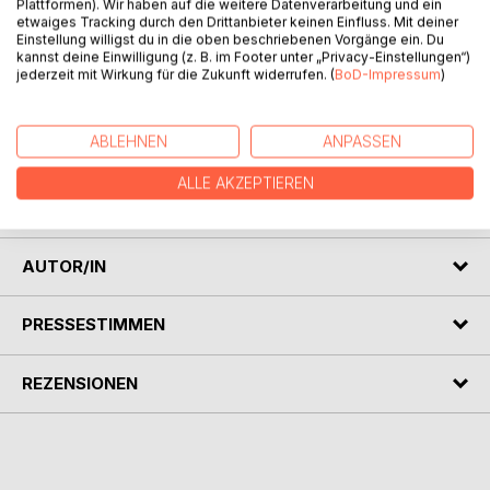
Plattformen). Wir haben auf die weitere Datenverarbeitung und ein
etwaiges Tracking durch den Drittanbieter keinen Einfluss. Mit deiner
BESCHREIBUNG
Einstellung willigst du in die oben beschriebenen Vorgänge ein. Du
kannst deine Einwilligung (z. B. im Footer unter „Privacy-Einstellungen“)
jederzeit mit Wirkung für die Zukunft widerrufen. (
BoD-Impressum
)
In meinem Buch möchte ich Euch die Konzeptkunst näher
bringen und Euch unter anderem auch eines meiner
Konzepte als Beispiel zeigen. Die Konzeptkunst ist zu
ABLEHNEN
ANPASSEN
Unrecht eine nicht besonders respektierte Kunstrichtung,
da viele das Kunstwerk nicht in Ihrer Komplexität und Ihrer
ALLE AKZEPTIEREN
ganzheitlichen Struktur umreisen und erkennen können.
AUTOR/IN
PRESSESTIMMEN
REZENSIONEN