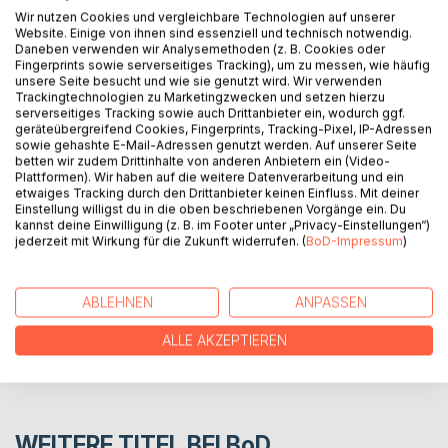
BESCHREIBUNG
Wir nutzen Cookies und vergleichbare Technologien auf unserer
Website. Einige von ihnen sind essenziell und technisch notwendig.
Daneben verwenden wir Analysemethoden (z. B. Cookies oder
Gesammelte Zeichnungen zum Thema
Fingerprints sowie serverseitiges Tracking), um zu messen, wie häufig
unsere Seite besucht und wie sie genutzt wird. Wir verwenden
"Kommunikationsprobleme beim Menschen". Die Arbeit
Trackingtechnologien zu Marketingzwecken und setzen hierzu
soll verdeutlichen, dass Menschen, die Informationen
serverseitiges Tracking sowie auch Drittanbieter ein, wodurch ggf.
austauschen, nicht unbedingt zur Bereicherung ihres
geräteübergreifend Cookies, Fingerprints, Tracking-Pixel, IP-Adressen
Gegenübers beitragen.
sowie gehashte E-Mail-Adressen genutzt werden. Auf unserer Seite
betten wir zudem Drittinhalte von anderen Anbietern ein (Video-
Plattformen). Wir haben auf die weitere Datenverarbeitung und ein
etwaiges Tracking durch den Drittanbieter keinen Einfluss. Mit deiner
AUTOR/IN
Einstellung willigst du in die oben beschriebenen Vorgänge ein. Du
kannst deine Einwilligung (z. B. im Footer unter „Privacy-Einstellungen“)
jederzeit mit Wirkung für die Zukunft widerrufen. (
BoD-Impressum
)
PRESSESTIMMEN
ABLEHNEN
ANPASSEN
REZENSIONEN
ALLE AKZEPTIEREN
WEITERE TITEL BEI
BoD