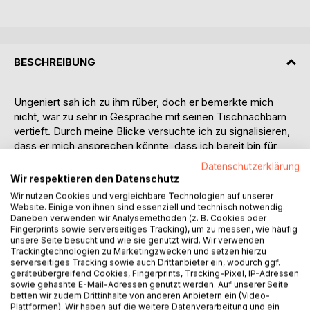
BESCHREIBUNG
Ungeniert sah ich zu ihm rüber, doch er bemerkte mich
nicht, war zu sehr in Gespräche mit seinen Tischnachbarn
vertieft. Durch meine Blicke versuchte ich zu signalisieren,
dass er mich ansprechen könnte, dass ich bereit bin für
jede Art der Eroberung, doch er würdigte mich keines
Datenschutzerklärung
Blickes und so trennten sich unbeachtet unsere Wege.
Wir respektieren den Datenschutz
Tage später trafen wir uns wieder. Mein Herz raste und
Wir nutzen Cookies und vergleichbare Technologien auf unserer
meine Hand zitterte, als ich ihm meine Telefonnummer gab.
Website. Einige von ihnen sind essenziell und technisch notwendig.
Ein unverbindliches "Ich melde mich" zum Abschied und
Daneben verwenden wir Analysemethoden (z. B. Cookies oder
Fingerprints sowie serverseitiges Tracking), um zu messen, wie häufig
tagelanges Warten begann. Tage die vergehen, haben viel
unsere Seite besucht und wie sie genutzt wird. Wir verwenden
zu viele Stunden, doch dann wenn man eigentlich die
Trackingtechnologien zu Marketingzwecken und setzen hierzu
Hoffnung schon fast aufgegeben hat, kommt der doch
serverseitiges Tracking sowie auch Drittanbieter ein, wodurch ggf.
geräteübergreifend Cookies, Fingerprints, Tracking-Pixel, IP-Adressen
noch, der Anruf.
sowie gehashte E-Mail-Adressen genutzt werden. Auf unserer Seite
Wir trafen uns immer öfters, lernten uns vorsichtig und
betten wir zudem Drittinhalte von anderen Anbietern ein (Video-
neugierig kennen und Stück für Stück fing er an, auf eine
Plattformen). Wir haben auf die weitere Datenverarbeitung und ein