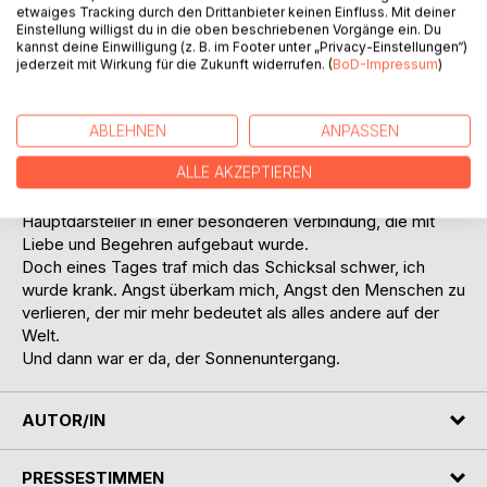
etwaiges Tracking durch den Drittanbieter keinen Einfluss. Mit deiner
ganz besondere Art, sich in mein Herz zu kämpfen. Eine
Einstellung willigst du in die oben beschriebenen Vorgänge ein. Du
außergewöhnliche Romanze begann und er erwies sich als
kannst deine Einwilligung (z. B. im Footer unter „Privacy-Einstellungen“)
meinen Seelenverwandten.
jederzeit mit Wirkung für die Zukunft widerrufen. (
BoD-Impressum
)
Wundervolle Jahre verlebten wir, alles war perfekt, das
Glück schien vollkommen zu sein, nichts konnte uns
trennen. Wir erlebten viel, hatten Spaß am Leben, an neuen
ABLEHNEN
ANPASSEN
Ideen und realisierten sie.
ALLE AKZEPTIEREN
Wie oft hatte ich mich gefragt, ob diese Beziehung mit ihm
ein Traum sei. Aber es war kein Traum, wir waren die
Hauptdarsteller in einer besonderen Verbindung, die mit
Liebe und Begehren aufgebaut wurde.
Doch eines Tages traf mich das Schicksal schwer, ich
wurde krank. Angst überkam mich, Angst den Menschen zu
verlieren, der mir mehr bedeutet als alles andere auf der
Welt.
Und dann war er da, der Sonnenuntergang.
AUTOR/IN
PRESSESTIMMEN