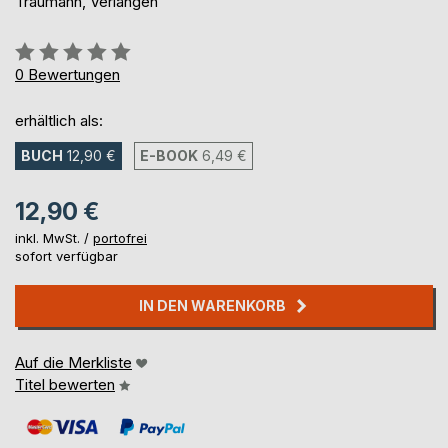
Traumann, Verlangen
Bewertung::
0%
0
Bewertungen
erhältlich als:
BUCH
12,90 €
E-BOOK
6,49 €
12,90 €
inkl. MwSt. /
portofrei
sofort verfügbar
IN DEN WARENKORB
Auf die Merkliste
Titel bewerten