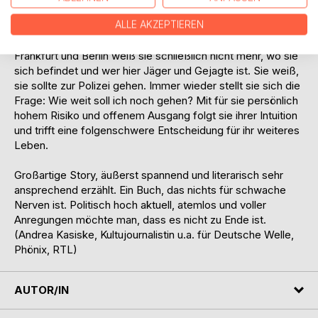
sie immer tiefer in den Strudel des Verbrechens. Ab
ALLE AKZEPTIEREN
diesem Moment begibt sich die junge Anwältin auf eine
gefährliche Reise. Zwischen Freiburg, Stuttgart, Hamburg,
Frankfurt und Berlin weiß sie schließlich nicht mehr, wo sie
sich befindet und wer hier Jäger und Gejagte ist. Sie weiß,
sie sollte zur Polizei gehen. Immer wieder stellt sie sich die
Frage: Wie weit soll ich noch gehen? Mit für sie persönlich
hohem Risiko und offenem Ausgang folgt sie ihrer Intuition
und trifft eine folgenschwere Entscheidung für ihr weiteres
Leben.
Großartige Story, äußerst spannend und literarisch sehr
ansprechend erzählt. Ein Buch, das nichts für schwache
Nerven ist. Politisch hoch aktuell, atemlos und voller
Anregungen möchte man, dass es nicht zu Ende ist.
(Andrea Kasiske, Kultujournalistin u.a. für Deutsche Welle,
Phönix, RTL)
AUTOR/IN