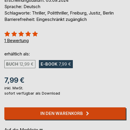
Erscheinungsdatum: 05.09.2024
Sprache: Deutsch
Schlagworte: Thriller, Politthriller, Freiburg, Justiz, Berlin
Barrierefreiheit: Eingeschränkt zugänglich
Bewertung::
100%
1
Bewertung
erhältlich als:
BUCH
12,99 €
E-BOOK
7,99 €
7,99 €
inkl. MwSt.
sofort verfügbar als Download
IN DEN WARENKORB
Auf die Merkliste