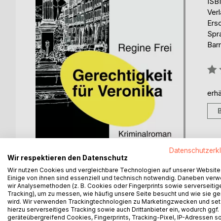
ISB
Ver
Ers
Spr
Barr
Bew
0%
erhä
Datenschutzerk
Wir respektieren den Datenschutz
Wir nutzen Cookies und vergleichbare Technologien auf unserer Website
Einige von ihnen sind essenziell und technisch notwendig. Daneben ver
wir Analysemethoden (z. B. Cookies oder Fingerprints sowie serverseitig
Tracking), um zu messen, wie häufig unsere Seite besucht und wie sie ge
BESCHREIBUNG
AUTOR/IN
PRESSES
wird. Wir verwenden Trackingtechnologien zu Marketingzwecken und se
hierzu serverseitiges Tracking sowie auch Drittanbieter ein, wodurch ggf.
geräteübergreifend Cookies, Fingerprints, Tracking-Pixel, IP-Adressen s