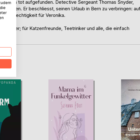
hweizerin tot aufgefunden. Detective Sergeant Thomas Snyder,
 zudem
 die
erkennen. Er beschliesst, seinen Urlaub in Bern zu verbringen: au
eter
ch Gerechtigkeit für Veronika.
nen
-Berner; für Katzenfreunde, Teetrinker und alle, die einfach
D