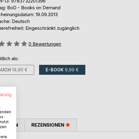
N-13: 9783732201396
lag: BoD - Books on Demand
cheinungsdatum: 19.09.2013
ache: Deutsch
ierefreiheit: Eingeschränkt zugänglich
ertung::
0
Bewertungen
ltlich als:
BUCH
14,90 €
E-BOOK
9,99 €
lärung
.
wenden
es
nutzt
TIMMEN
REZENSIONEN
tzen
owie