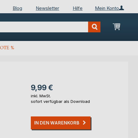
Blog
Newsletter
Hilfe
Mein Konto
Mein Wa
OTE %
9,99 €
inkl. MwSt.
sofort verfügbar als Download
IN DEN WARENKORB