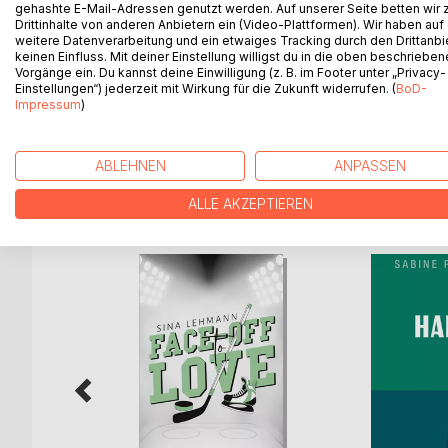
In einem Dorf in Südengland wird eine Auslandsc
gehashte E-Mail-Adressen genutzt werden. Auf unserer Seite betten wir
Drittinhalte von anderen Anbietern ein (Video-Plattformen). Wir haben auf
der die Frau gut gekannt hat, kann kein Mordmotiv 
weitere Datenverarbeitung und ein etwaiges Tracking durch den Drittanbi
der Suche nach einem Motiv, einem Mörder und na
keinen Einfluss. Mit deiner Einstellung willigst du in die oben beschriebe
Vorgänge ein. Du kannst deine Einwilligung (z. B. im Footer unter „Privacy-
Einstellungen“) jederzeit mit Wirkung für die Zukunft widerrufen. (
BoD-
Ein Krimi für England-Freunde, Berner und Heimweh
Impressum
)
gerne eine spannende Geschichte lesen.
ABLEHNEN
ANPASSEN
WEITERE TITEL BEI
Bo
ALLE AKZEPTIEREN