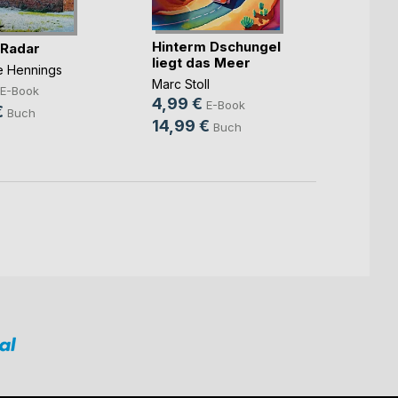
Hinterm Dschungel
Die ka
 Radar
liegt das Meer
Benjam
ne Hennings
Marc Stoll
7,99
E-Book
4,99 €
E-Book
10,9
€
Buch
14,99 €
Buch