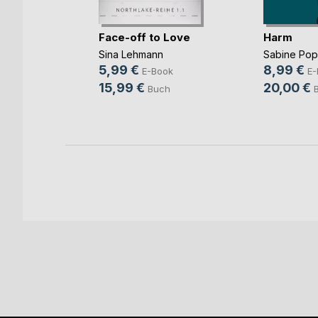
mme im
Face-off to Love
Harm
Sina Lehmann
Sabine Po
ok
5,99 €
8,99 €
E-Book
E-
h
15,99 €
20,00 €
Buch