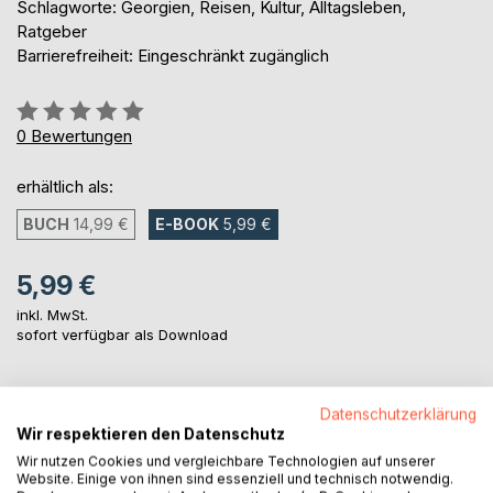
Schlagworte: Georgien, Reisen, Kultur, Alltagsleben,
Ratgeber
Barrierefreiheit: Eingeschränkt zugänglich
Bewertung::
0%
0
Bewertungen
erhältlich als:
BUCH
14,99 €
E-BOOK
5,99 €
5,99 €
inkl. MwSt.
sofort verfügbar als Download
IN DEN WARENKORB
Datenschutzerklärung
Wir respektieren den Datenschutz
Wir nutzen Cookies und vergleichbare Technologien auf unserer
Auf die Merkliste
Website. Einige von ihnen sind essenziell und technisch notwendig.