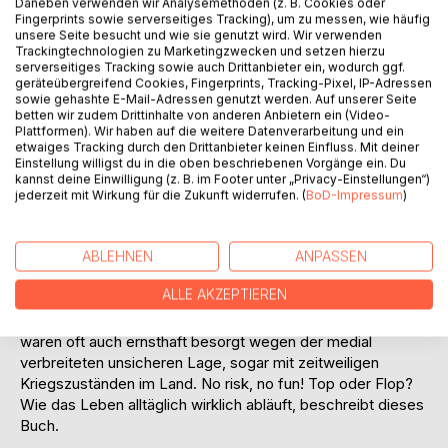
Titel bewerten
Daneben verwenden wir Analysemethoden (z. B. Cookies oder
Fingerprints sowie serverseitiges Tracking), um zu messen, wie häufig
unsere Seite besucht und wie sie genutzt wird. Wir verwenden
Trackingtechnologien zu Marketingzwecken und setzen hierzu
serverseitiges Tracking sowie auch Drittanbieter ein, wodurch ggf.
geräteübergreifend Cookies, Fingerprints, Tracking-Pixel, IP-Adressen
sowie gehashte E-Mail-Adressen genutzt werden. Auf unserer Seite
betten wir zudem Drittinhalte von anderen Anbietern ein (Video-
Plattformen). Wir haben auf die weitere Datenverarbeitung und ein
etwaiges Tracking durch den Drittanbieter keinen Einfluss. Mit deiner
BESCHREIBUNG
Einstellung willigst du in die oben beschriebenen Vorgänge ein. Du
kannst deine Einwilligung (z. B. im Footer unter „Privacy-Einstellungen“)
jederzeit mit Wirkung für die Zukunft widerrufen. (
BoD-Impressum
)
Nach über drei bewegten Jahrzehnten Arbeit in allen
Sparten der Gastronomie bekam der Autor ein Angebot, in
der Tourismus-Administration tätig zu werden. In Georgien,
ABLEHNEN
ANPASSEN
in der Autonomen Republik Ajara, genauer in Batumi am
ALLE AKZEPTIEREN
Schwarzen Meer. Skeptiker warnten vor den
Nachwirkungen der sowjetischen Vorgeschichte oder
waren oft auch ernsthaft besorgt wegen der medial
verbreiteten unsicheren Lage, sogar mit zeitweiligen
Kriegszuständen im Land. No risk, no fun! Top oder Flop?
Wie das Leben alltäglich wirklich abläuft, beschreibt dieses
Buch.