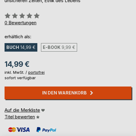
unsicheren Zeiten, Ethik des Lebens
Bewertung::
0%
0
Bewertungen
erhältlich als:
BUCH
14,99 €
E-BOOK
9,99 €
14,99 €
inkl. MwSt. /
portofrei
sofort verfügbar
IN DEN WARENKORB
Auf die Merkliste
Titel bewerten