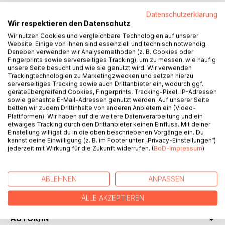
Datenschutzerklärung
Wir respektieren den Datenschutz
Wir nutzen Cookies und vergleichbare Technologien auf unserer
Website. Einige von ihnen sind essenziell und technisch notwendig.
BESCHREIBUNG
Daneben verwenden wir Analysemethoden (z. B. Cookies oder
Fingerprints sowie serverseitiges Tracking), um zu messen, wie häufig
unsere Seite besucht und wie sie genutzt wird. Wir verwenden
Gerade in unsicheren Zeiten, in denen traditionelle Normen
Trackingtechnologien zu Marketingzwecken und setzen hierzu
und Werte wenig Orientierung bieten, stellen sich die
serverseitiges Tracking sowie auch Drittanbieter ein, wodurch ggf.
geräteübergreifend Cookies, Fingerprints, Tracking-Pixel, IP-Adressen
Menschen verstärkt die Frage nach dem Sinn ihres
sowie gehashte E-Mail-Adressen genutzt werden. Auf unserer Seite
Lebens. Wie kann das Leben jenseits von
betten wir zudem Drittinhalte von anderen Anbietern ein (Video-
verantwortungsloser Vergnügungslust einerseits oder
Plattformen). Wir haben auf die weitere Datenverarbeitung und ein
etwaiges Tracking durch den Drittanbieter keinen Einfluss. Mit deiner
freudlosem Puritanismus andererseits gelingen? Dass ein
Einstellung willigst du in die oben beschriebenen Vorgänge ein. Du
ökologisch verantwortungsvoller Lebensgenuss und ein
kannst deine Einwilligung (z. B. im Footer unter „Privacy-Einstellungen“)
sinnerfülltes Leben keine Gegensätze sind, sondern nur
jederzeit mit Wirkung für die Zukunft widerrufen. (
BoD-Impressum
)
zusammen gelingen können, versucht dieses Buch
aufzuzeigen. Es werden Lebensbereiche herausgearbeitet,
die unser Leben lebenswert machen und deren Genuss uns
ABLEHNEN
ANPASSEN
nährt und Kraft gibt.
ALLE AKZEPTIEREN
AUTOR/IN