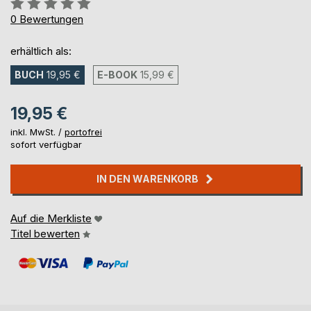
Bewertung::
0%
0
Bewertungen
erhältlich als:
BUCH
19,95 €
E-BOOK
15,99 €
19,95 €
inkl. MwSt. /
portofrei
sofort verfügbar
IN DEN WARENKORB
Auf die Merkliste
Titel bewerten