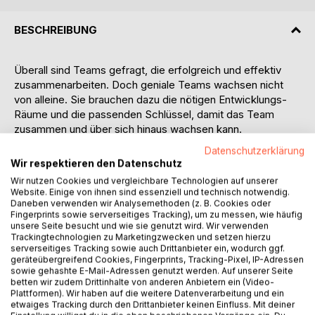
BESCHREIBUNG
Überall sind Teams gefragt, die erfolgreich und effektiv
zusammenarbeiten. Doch geniale Teams wachsen nicht
von alleine. Sie brauchen dazu die nötigen Entwicklungs-
Räume und die passenden Schlüssel, damit das Team
zusammen und über sich hinaus wachsen kann.
Datenschutzerklärung
In diesem Buch zeigt Cornelia Marietta Grix kompetent und
Wir respektieren den Datenschutz
kenntnisreich auf, wie Teams in ihre schöpferische Kraft
Wir nutzen Cookies und vergleichbare Technologien auf unserer
gelangen und ihr volles Potenzial entfalten können.
Website. Einige von ihnen sind essenziell und technisch notwendig.
Dazu stellt sie die 7 Schlüssel für eine visionäre
Daneben verwenden wir Analysemethoden (z. B. Cookies oder
Fingerprints sowie serverseitiges Tracking), um zu messen, wie häufig
Teamentwicklung vor und gibt Antwort auf folgende
unsere Seite besucht und wie sie genutzt wird. Wir verwenden
Fragen:
Trackingtechnologien zu Marketingzwecken und setzen hierzu
serverseitiges Tracking sowie auch Drittanbieter ein, wodurch ggf.
geräteübergreifend Cookies, Fingerprints, Tracking-Pixel, IP-Adressen
Welches Potenzial hat ein Team, in dem jeder präsent,
sowie gehashte E-Mail-Adressen genutzt werden. Auf unserer Seite
bewusst und achtsam in der Gegenwart lebt? Welche
betten wir zudem Drittinhalte von anderen Anbietern ein (Video-
Auswirkungen hat eine offene und transparente
Plattformen). Wir haben auf die weitere Datenverarbeitung und ein
etwaiges Tracking durch den Drittanbieter keinen Einfluss. Mit deiner
Kommunikation auf das Team? Wie lassen sich