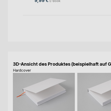
9,99 €
E-Book
ok
3D-Ansicht des Produktes (beispielhaft auf 
Hardcover