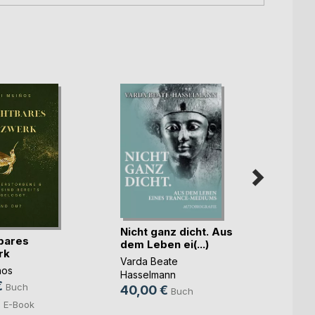
Nicht ganz dicht. Aus
bares
dem Leben ei(...)
rk
Das G
Varda Beate
ños
Mike B
Hasselmann
€
Buch
12,9
40,00 €
Buch
€
E-Book
8,49