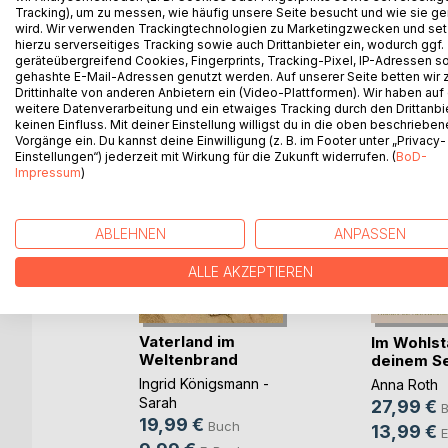
Tracking), um zu messen, wie häufig unsere Seite besucht und wie sie ge
wird. Wir verwenden Trackingtechnologien zu Marketingzwecken und se
hierzu serverseitiges Tracking sowie auch Drittanbieter ein, wodurch ggf.
WEITERE TITEL BEI
Bo
geräteübergreifend Cookies, Fingerprints, Tracking-Pixel, IP-Adressen s
gehashte E-Mail-Adressen genutzt werden. Auf unserer Seite betten wir
Drittinhalte von anderen Anbietern ein (Video-Plattformen). Wir haben auf
weitere Datenverarbeitung und ein etwaiges Tracking durch den Drittanbi
keinen Einfluss. Mit deiner Einstellung willigst du in die oben beschriebe
Vorgänge ein. Du kannst deine Einwilligung (z. B. im Footer unter „Privacy-
Einstellungen“) jederzeit mit Wirkung für die Zukunft widerrufen. (
BoD-
Impressum
)
ABLEHNEN
ANPASSEN
ALLE AKZEPTIEREN
Vaterland im
Im Wohlst
Weltenbrand
deinem Se
Ingrid Königsmann -
it
Anna Roth
Sarah
27,99 €
19,99 €
Buch
13,99 €
E
h