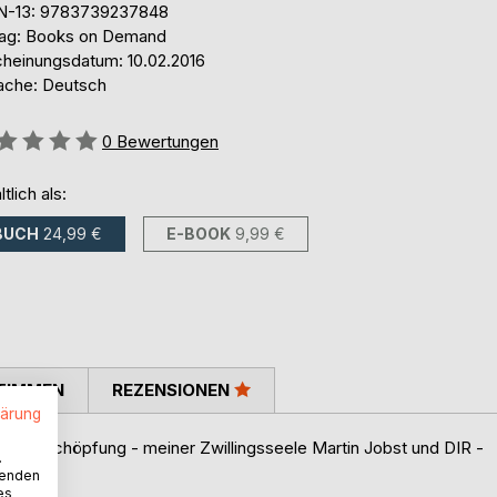
N-13: 9783739237848
lag: Books on Demand
cheinungsdatum: 10.02.2016
ache: Deutsch
ertung::
0
Bewertungen
ltlich als:
BUCH
24,99 €
E-BOOK
9,99 €
TIMMEN
REZENSIONEN
lärung
ner Schöpfung - meiner Zwillingsseele Martin Jobst und DIR -
.
wenden
es