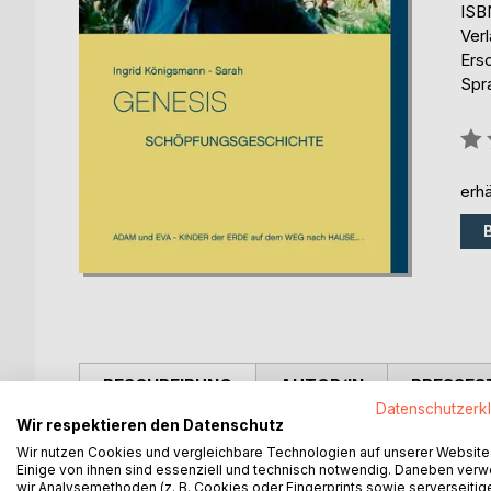
ISB
Ver
Ers
Spr
Bew
0%
erhä
BESCHREIBUNG
AUTOR/IN
PRESSES
Datenschutzerk
Wir respektieren den Datenschutz
Dieses Buch - Werk - widme ich GOTT VATER - Sei
Wir nutzen Cookies und vergleichbare Technologien auf unserer Website
liebe Seele - Kind der Erde...
Einige von ihnen sind essenziell und technisch notwendig. Daneben ver
wir Analysemethoden (z. B. Cookies oder Fingerprints sowie serverseitig