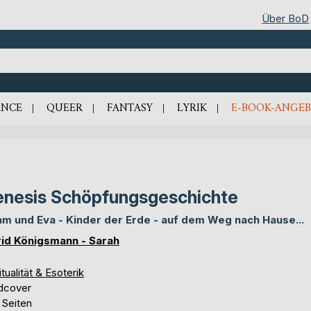
Über BoD
NCE
QUEER
FANTASY
LYRIK
E-BOOK-ANGEB
nesis Schöpfungsgeschichte
m und Eva - Kinder der Erde - auf dem Weg nach Hause...
rid Königsmann - Sarah
itualität & Esoterik
dcover
 Seiten