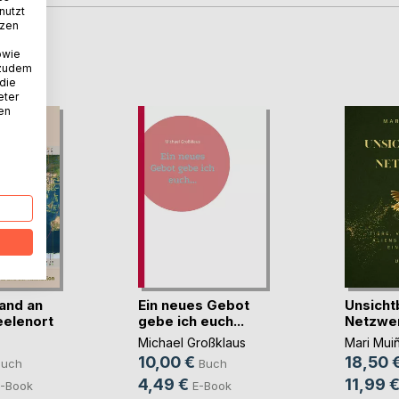
nutzt
tzen
D
owie
 zudem
 die
eter
nen
and an
Ein neues Gebot
Unsicht
elenort
gebe ich euch...
Netzwe
Michael Großklaus
Mari Mui
10,00 €
18,50 
Buch
Buch
4,49 €
11,99 
-Book
E-Book