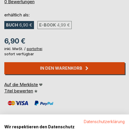
0%
0
Bewertungen
erhältlich als:
BUCH
6,90 €
E-BOOK
4,99 €
6,90 €
inkl. MwSt. /
portofrei
sofort verfügbar
IN DEN WARENKORB
Auf die Merkliste
Titel bewerten
Datenschutzerklärung
Wir respektieren den Datenschutz