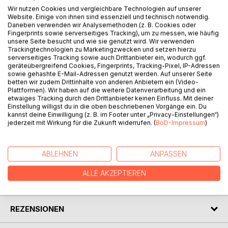
Wir nutzen Cookies und vergleichbare Technologien auf unserer
BESCHREIBUNG
Website. Einige von ihnen sind essenziell und technisch notwendig.
Daneben verwenden wir Analysemethoden (z. B. Cookies oder
Fingerprints sowie serverseitiges Tracking), um zu messen, wie häufig
Schon mal etwas vom Mietgarten gehört? Nicht nur Städter
unsere Seite besucht und wie sie genutzt wird. Wir verwenden
Trackingtechnologien zu Marketingzwecken und setzen hierzu
können mit einem Saisongarten ihren Traum von der
serverseitiges Tracking sowie auch Drittanbieter ein, wodurch ggf.
Selbstversorgung mit selbst angebautem Gemüse erfüllen.
geräteübergreifend Cookies, Fingerprints, Tracking-Pixel, IP-Adressen
sowie gehashte E-Mail-Adressen genutzt werden. Auf unserer Seite
Dies ist ein Ratgeber für alle, die einen Gemüsegarten für
betten wir zudem Drittinhalte von anderen Anbietern ein (Video-
Plattformen). Wir haben auf die weitere Datenverarbeitung und ein
eine Saison haben (wollen) mit praktischen Tipps,
etwaiges Tracking durch den Drittanbieter keinen Einfluss. Mit deiner
Wissenswertem über die verschiedenen Gemüsesorten
Einstellung willigst du in die oben beschriebenen Vorgänge ein. Du
und einem Gartenkalender mit ausreichend Platz für die
kannst deine Einwilligung (z. B. im Footer unter „Privacy-Einstellungen“)
jederzeit mit Wirkung für die Zukunft widerrufen. (
BoD-Impressum
)
eigenen Notizen!
AUTOR/IN
ABLEHNEN
ANPASSEN
ALLE AKZEPTIEREN
PRESSESTIMMEN
REZENSIONEN