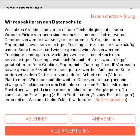
BESCHREIBUNG
Datenschutzerklärung
Wir respektieren den Datenschutz
Wer wissen möchte, wie es dazu kam, dass der Autor zu
Wir nutzen Cookies und vergleichbare Technologien auf unserer
einem Auftritt im Fernsehen eingeladen wurde und dann
Website. Einige von ihnen sind essenziell und technisch notwendig.
dafür während der Sendung kritisiert wurde, wer neugierig
Daneben verwenden wir Analysemethoden (z. B. Cookies oder
Fingerprints sowie serverseitiges Tracking), um zu messen, wie häufig
darauf ist, wie er den Tag verlebte, an dem Lena Meyer-
unsere Seite besucht und wie sie genutzt wird. Wir verwenden
Landrut den ESC für Deutschland gewann, wer sich immer
Trackingtechnologien zu Marketingzwecken und setzen hierzu
schon gefragt hat, was in der Toilettenanlage der
serverseitiges Tracking sowie auch Drittanbieter ein, wodurch ggf.
geräteübergreifend Cookies, Fingerprints, Tracking-Pixel, IP-Adressen
Hamburger Elphi so passiert, oder erfahren möchte, wie
sowie gehashte E-Mail-Adressen genutzt werden. Auf unserer Seite
eine Thermomix-Party der Firma Vorwerk für einen Mann
betten wir zudem Drittinhalte von anderen Anbietern ein (Video-
abläuft, der wird mit Vergnügen die pointierten Erlebnis-
Plattformen). Wir haben auf die weitere Datenverarbeitung und ein
etwaiges Tracking durch den Drittanbieter keinen Einfluss. Mit deiner
Erzählungen aus dem Leben Heinrich Herlyns lesen. Auch
Einstellung willigst du in die oben beschriebenen Vorgänge ein. Du
wenn der Autor in die Rolle eines "Fachgelehrten für
kannst deine Einwilligung (z. B. im Footer unter „Privacy-Einstellungen“)
Wolfskunde" schlüpft, um seinen Streit mit dem berühmten
jederzeit mit Wirkung für die Zukunft widerrufen. (
BoD-Impressum
)
Krimi-Schriftsteller Klaus-Peter Wolf zu verarbeiten, wird er
oder sie seinen oder ihren Spaß haben. Das Bändchen
bietet dennoch neben viel Humoristischem auch manches
ABLEHNEN
ANPASSEN
Nachdenkliche.
ALLE AKZEPTIEREN