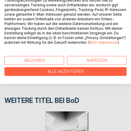
Trackingtechnologien zu Marketingzwecken und setzen hierzu
serverseitiges Tracking sowie auch Drittanbieter ein, wodurch ggf.
Wie eine Schlange gleitet die Zeit.
geräteübergreifend Cookies, Fingerprints, Tracking-Pixel, IP-Adressen
Keine Pause macht sie.
sowie gehashte E-Mail-Adressen genutzt werden. Auf unserer Seite
betten wir zudem Drittinhalte von anderen Anbietern ein (Video-
Plattformen). Wir haben auf die weitere Datenverarbeitung und ein
etwaiges Tracking durch den Drittanbieter keinen Einfluss. Mit deiner
AUTOR/IN
Einstellung willigst du in die oben beschriebenen Vorgänge ein. Du
kannst deine Einwilligung (z. B. im Footer unter „Privacy-Einstellungen“)
jederzeit mit Wirkung für die Zukunft widerrufen. (
BoD-Impressum
)
PRESSESTIMMEN
ABLEHNEN
ANPASSEN
REZENSIONEN
ALLE AKZEPTIEREN
WEITERE TITEL BEI
BoD