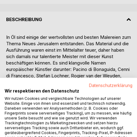
BESCHREIBUNG
In Öl sind einige der wertvollsten und besten Malereien zum
Thema Neues Jerusalem entstanden. Das Material und die
Ausführung waren einst im Mittelalter teuer, daher haben
sich damals nur talentierte Meister mit dieser Kunst
beschäftigen können. Es sind klangvolle Namen
europäischer Künstler darunter: Pacino di Bonaguida, Cenni
di Francesco, Stefan Lochner, Rogier van der Weyden,
Hans Memling, Biagio d'Antonio, Jan Provoost oder Jean
Datenschutzerklärung
Bellegambe. Eine mittelalterliche Besonderheit waren die
Wir respektieren den Datenschutz
großformatigen Gerichtstafeln: mit Bildern der Hölle und
Wir nutzen Cookies und vergleichbare Technologien auf unserer
des Himmels sollten die Richter, die Angeklagten und die
Website. Einige von ihnen sind essenziell und technisch notwendig.
Kläger zu verantwortlichem Handeln ermahnt werden; ein
Daneben verwenden wir Analysemethoden (z. B. Cookies oder
Fingerprints sowie serverseitiges Tracking), um zu messen, wie häufig
Beispiel dafür ist die Weltgerichtstafel aus der belgischen
unsere Seite besucht und wie sie genutzt wird. Wir verwenden
Gemeinde zu Diest.
Trackingtechnologien zu Marketingzwecken und setzen hierzu
In der Frühen Neuzeit war das Himmlische Jerusalem auf
serverseitiges Tracking sowie auch Drittanbieter ein, wodurch ggf.
geräteübergreifend Cookies, Fingerprints, Tracking-Pixel, IP-Adressen
Ölgemälden vor allem bei Darstellungen der Maria