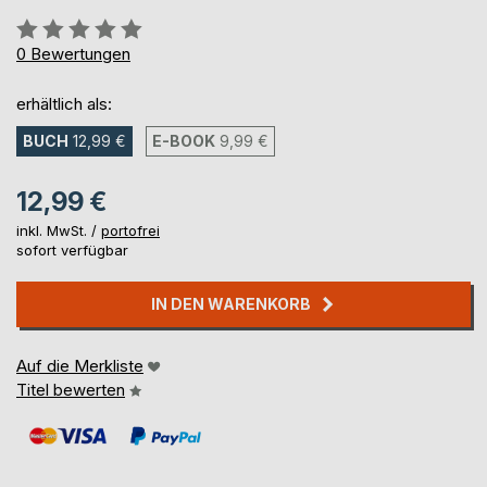
Bewertung::
0%
0
Bewertungen
erhältlich als:
BUCH
12,99 €
E-BOOK
9,99 €
12,99 €
inkl. MwSt. /
portofrei
sofort verfügbar
IN DEN WARENKORB
Auf die Merkliste
Titel bewerten