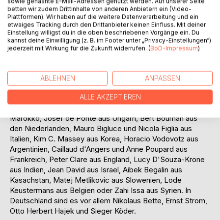
sowie gehashte E-Mail-Adressen genutzt werden. Auf unserer Seite
Immaculata ein Thema, in Form der Civitas Dei oder als
betten wir zudem Drittinhalte von anderen Anbietern ein (Video-
Himmelspforte. Auch hier können wieder Arbeiten
Plattformen). Wir haben auf die weitere Datenverarbeitung und ein
bekannter Maler präsentiert werden, die oft aus dem
etwaiges Tracking durch den Drittanbieter keinen Einfluss. Mit deiner
Einstellung willigst du in die oben beschriebenen Vorgänge ein. Du
hispanischen Raum stammen: Nicolás Borrás, Francesco
kannst deine Einwilligung (z. B. im Footer unter „Privacy-Einstellungen“)
Vanni, Andrea Bordone, Maestro de San Ildefonso oder
jederzeit mit Wirkung für die Zukunft widerrufen. (
BoD-Impressum
)
Juan de Miranda.
Im 20. Jahrhundert wurden dann Arbeiten in Öl, Aquarell
oder Acryl geschaffen, und zwar von international
ABLEHNEN
ANPASSEN
anerkannten und erfolgreichen Künstlern. Überzeugende
Arbeiten von Personen aus ganz unterschiedlichen Ländern
ALLE AKZEPTIEREN
werden hier ausführlich gewürdigt: Marc Eliany aus
Marokko, Josef de Ponte aus Ungarn, Bert Bouman aus
den Niederlanden, Mauro Bigluce und Nicola Figlia aus
Italien, Kim C. Massey aus Korea, Horacio Vodovotz aus
Argentinien, Caillaud d'Angers und Anne Poupard aus
Frankreich, Peter Clare aus England, Lucy D'Souza-Krone
aus Indien, Jean David aus Israel, Aibek Begalin aus
Kasachstan, Matej Metlikovic aus Slowenien, Lode
Keustermans aus Belgien oder Zahi Issa aus Syrien. In
Deutschland sind es vor allem Nikolaus Bette, Ernst Strom,
Otto Herbert Hajek und Sieger Köder.