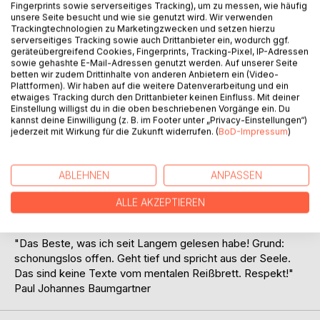
Fingerprints sowie serverseitiges Tracking), um zu messen, wie häufig
unsere Seite besucht und wie sie genutzt wird. Wir verwenden
Trackingtechnologien zu Marketingzwecken und setzen hierzu
serverseitiges Tracking sowie auch Drittanbieter ein, wodurch ggf.
geräteübergreifend Cookies, Fingerprints, Tracking-Pixel, IP-Adressen
sowie gehashte E-Mail-Adressen genutzt werden. Auf unserer Seite
betten wir zudem Drittinhalte von anderen Anbietern ein (Video-
BESCHREIBUNG
Plattformen). Wir haben auf die weitere Datenverarbeitung und ein
etwaiges Tracking durch den Drittanbieter keinen Einfluss. Mit deiner
Einstellung willigst du in die oben beschriebenen Vorgänge ein. Du
kannst deine Einwilligung (z. B. im Footer unter „Privacy-Einstellungen“)
Siebzehn Jahre vergehen vom ersten bis zum letzten
jederzeit mit Wirkung für die Zukunft widerrufen. (
BoD-Impressum
)
Gedicht des vorliegenden Bandes. Eine Zeit, in welcher
Nico Schieback aufmerksam beobachtet und in
authentischer Lyrik niederschreibt, was ihm das Leben und
ABLEHNEN
ANPASSEN
die Liebe vor die Füße werfen. Mit kraftvollen und doch
sensiblen, provozierenden wie stillen Bildern nimmt er seine
ALLE AKZEPTIEREN
Leser an die Hand und ermöglicht es ihnen, sich frei von
Klischees in seinen Gedichten wiederzufinden.
"Das Beste, was ich seit Langem gelesen habe! Grund:
schonungslos offen. Geht tief und spricht aus der Seele.
Das sind keine Texte vom mentalen Reißbrett. Respekt!"
Paul Johannes Baumgartner