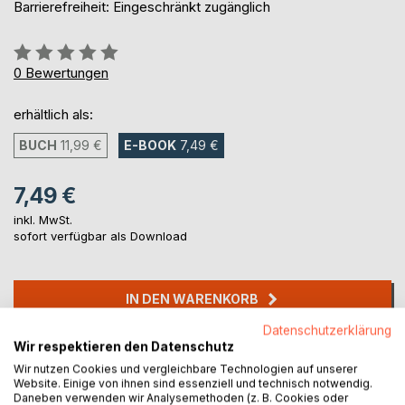
Barrierefreiheit: Eingeschränkt zugänglich
Bewertung::
0%
0
Bewertungen
erhältlich als:
BUCH
11,99 €
E-BOOK
7,49 €
7,49 €
inkl. MwSt.
sofort verfügbar als Download
IN DEN WARENKORB
Datenschutzerklärung
Wir respektieren den Datenschutz
Auf die Merkliste
Wir nutzen Cookies und vergleichbare Technologien auf unserer
Titel bewerten
Website. Einige von ihnen sind essenziell und technisch notwendig.
Daneben verwenden wir Analysemethoden (z. B. Cookies oder