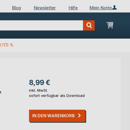
Blog
Newsletter
Hilfe
Mein Konto
Mein Wa
OTE %
8,99 €
inkl. MwSt.
e
sofort verfügbar als Download
IN DEN WARENKORB