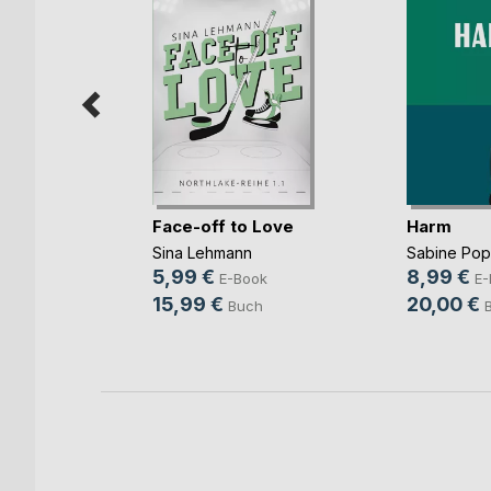
mme im
Face-off to Love
Harm
Sina Lehmann
Sabine Po
ok
5,99 €
8,99 €
E-Book
E-
h
15,99 €
20,00 €
Buch