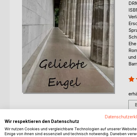
DRM
ISB
Ver
Ers
Spr
Sch
Ehe 
Rom
und 
Barr
Bew
100
erhä
Datenschutzerk
Wir respektieren den Datenschutz
Wir nutzen Cookies und vergleichbare Technologien auf unserer Website
BESCHREIBUNG
AUTOR/IN
PRESSES
Einige von ihnen sind essenziell und technisch notwendig. Daneben ver