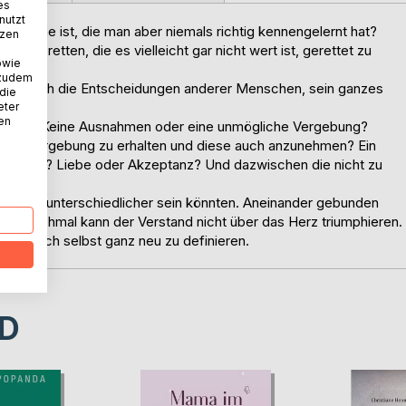
es
nutzt
e eigene ist, die man aber niemals richtig kennengelernt hat?
tzen
e zu retten, die es vielleicht gar nicht wert ist, gerettet zu
owie
 zudem
en, durch die Entscheidungen anderer Menschen, sein ganzes
 die
eter
nen
nschaft. Keine Ausnahmen oder eine unmögliche Vergebung?
öße, Vergebung zu erhalten und diese auch anzunehmen? Ein
r Ketten? Liebe oder Akzeptanz? Und dazwischen die nicht zu
ie nicht unterschiedlicher sein könnten. Aneinander gebunden
h manchmal kann der Verstand nicht über das Herz triumphieren.
für sich selbst ganz neu zu definieren.
D