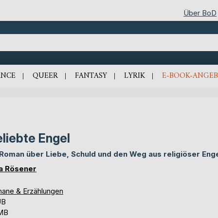
Über BoD
NCE
QUEER
FANTASY
LYRIK
E-BOOK-ANGEB
liebte Engel
 Roman über Liebe, Schuld und den Weg aus religiöser Eng
a Rösener
ane & Erzählungen
UB
 MB