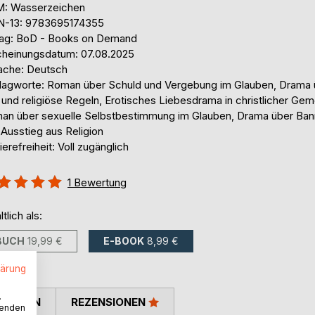
: Wasserzeichen
N-13: 9783695174355
lag: BoD - Books on Demand
cheinungsdatum: 07.08.2025
ache: Deutsch
lagworte: Roman über Schuld und Vergebung im Glauben, Drama 
und religiöse Regeln, Erotisches Liebesdrama in christlicher Gem
an über sexuelle Selbstbestimmung im Glauben, Drama über Ba
Ausstieg aus Religion
ierefreiheit: Voll zugänglich
ertung::
1
Bewertung
%
ltlich als:
BUCH
19,99 €
E-BOOK
8,99 €
lärung
.
TIMMEN
REZENSIONEN
wenden