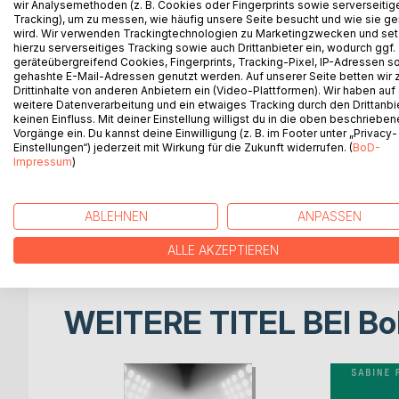
wir Analysemethoden (z. B. Cookies oder Fingerprints sowie serverseitig
Tracking), um zu messen, wie häufig unsere Seite besucht und wie sie ge
Wie viel kann man einer Frau vergeben, die zwar di
wird. Wir verwenden Trackingtechnologien zu Marketingzwecken und se
hierzu serverseitiges Tracking sowie auch Drittanbieter ein, wodurch ggf.
Welche Opfer ist man bereit zu erbringen, um eine Eh
geräteübergreifend Cookies, Fingerprints, Tracking-Pixel, IP-Adressen s
werden?
gehashte E-Mail-Adressen genutzt werden. Auf unserer Seite betten wir
Zeiten ändern dich und zuweilen ist man gezwung
Drittinhalte von anderen Anbietern ein (Video-Plattformen). Wir haben auf
Leben zu überdenken.
weitere Datenverarbeitung und ein etwaiges Tracking durch den Drittanbi
keinen Einfluss. Mit deiner Einstellung willigst du in die oben beschriebe
Frau, Mann, straffe Regeln einer Glaubensgemei
Vorgänge ein. Du kannst deine Einwilligung (z. B. im Footer unter „Privacy-
Leben mit einer erdrückenden Schuld oder die Gr
Einstellungen“) jederzeit mit Wirkung für die Zukunft widerrufen. (
BoD-
Leben in Schranken oder in Freiheit? Rahmen ode
Impressum
)
vernachlässigende Macht der Erotik.
Dieses Buch erzählt die Geschichte von Paaren, d
ABLEHNEN
ANPASSEN
durch Vorstellungen, Regeln und Erwartungen. Doc
Und manchmal ist man gezwungen das Wort Schuld 
ALLE AKZEPTIEREN
WEITERE TITEL BEI
Bo