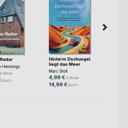
Hinterm Dschungel
Die ka
 Radar
liegt das Meer
Benjam
ne Hennings
Marc Stoll
7,99
E-Book
4,99 €
E-Book
10,9
€
Buch
14,99 €
Buch