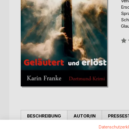
Ver
Ers
Spr
Schl
Gla
Bew
0%
BESCHREIBUNG
AUTOR/IN
PRESSES
Datenschutzerk