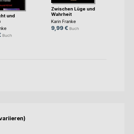
Zwischen Lüge und
Je ti
Wahrheit
ht und
Karin 
n
Karin Franke
9,99
9,99 €
anke
Buch
€
Buch
variieren)