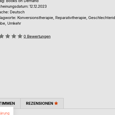
lag: Books on Demand
cheinungsdatum: 12.12.2023
ache: Deutsch
agworte: Konversionstherapie, Reparativtherapie, Geschlechteride
ube, Umkehr
ertung::
0
Bewertungen
TIMMEN
REZENSIONEN
lärung