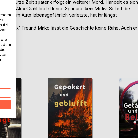
lagen. Kurze Zeit später erfolgt ein weiterer Mord. Handelt es sich
tektiv Alex Grahl findet keine Spur und kein Motiv. Selbst die
.
 mit dem Auto lebensgefährlich verletzte, hat ihr längst
wenden
es
nutzt
aße? Alex' Freund Mirko lässt die Geschichte keine Ruhe. Auch er
tzen
owie
 zudem
 die
eter
nen
D