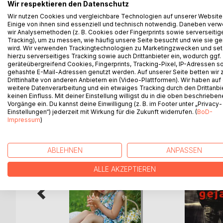
Eine Hausärztin wird vor ihrer Haustür brutal ersch
Wir respektieren den Datenschutz
um denselben Täter? Einiges spricht dafür, doch De
Wir nutzen Cookies und vergleichbare Technologien auf unserer Website
Familie des Mannes, den die Ärztin vor zwei Jahren
Einige von ihnen sind essenziell und technisch notwendig. Daneben ver
wir Analysemethoden (z. B. Cookies oder Fingerprints sowie serverseitig
vergeben.
Tracking), um zu messen, wie häufig unsere Seite besucht und wie sie ge
Aber warum stürzte er damals in Panik auf die Str
wird. Wir verwenden Trackingtechnologien zu Marketingzwecken und se
beginnt zu ermitteln.
hierzu serverseitiges Tracking sowie auch Drittanbieter ein, wodurch ggf.
geräteübergreifend Cookies, Fingerprints, Tracking-Pixel, IP-Adressen s
gehashte E-Mail-Adressen genutzt werden. Auf unserer Seite betten wir
Drittinhalte von anderen Anbietern ein (Video-Plattformen). Wir haben auf
weitere Datenverarbeitung und ein etwaiges Tracking durch den Drittanbi
keinen Einfluss. Mit deiner Einstellung willigst du in die oben beschriebe
WEITERE TITEL BEI
Bo
Vorgänge ein. Du kannst deine Einwilligung (z. B. im Footer unter „Privacy-
Einstellungen“) jederzeit mit Wirkung für die Zukunft widerrufen. (
BoD-
Impressum
)
ABLEHNEN
ANPASSEN
ALLE AKZEPTIEREN