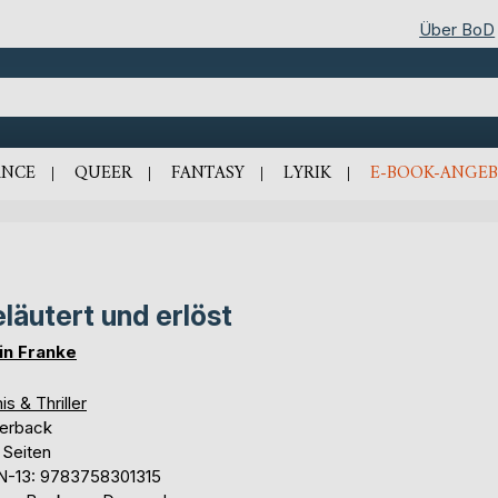
Über BoD
NCE
QUEER
FANTASY
LYRIK
E-BOOK-ANGEB
läutert und erlöst
in Franke
is & Thriller
erback
 Seiten
N-13: 9783758301315