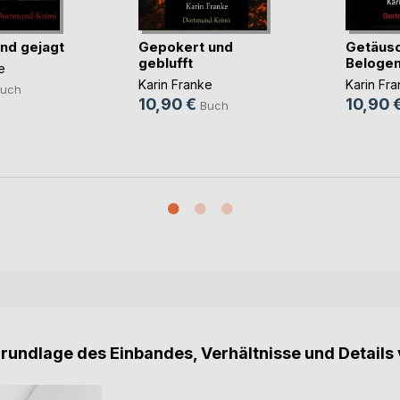
und gejagt
Gepokert und
Getäusc
geblufft
Beloge
e
Karin Franke
Karin Fr
uch
10,90 €
10,90 
Buch
Grundlage des Einbandes, Verhältnisse und Details 