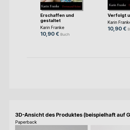
der
Erschaffen und
Verfolgt 
gestaltet
Karin Frank
Karin Franke
10,90 €
ch
B
10,90 €
Buch
ok
3D-Ansicht des Produktes (beispielhaft auf 
Paperback