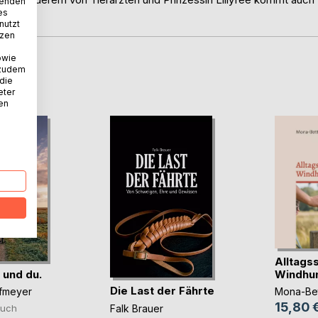
wenden
es
nutzt
tzen
owie
 zudem
D
 die
eter
nen
Alltagss
 und du.
Windhu
Die Last der Fährte
fmeyer
Mona-Bet
15,80 
Falk Brauer
uch