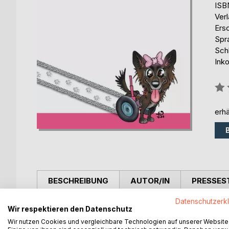
ISB
Ver
Ers
Spr
Sch
Ink
Bew
0%
erhä
BESCHREIBUNG
AUTOR/IN
PRESSES
Datenschutzerk
Dieser Ratgeber zeichnet sich dadurch aus, dass e
Wir respektieren den Datenschutz
erster Hand. Die Themenbereiche umfassen medizini
Wir nutzen Cookies und vergleichbare Technologien auf unserer Website
Dieser Ratgeber ist gespickt mit Wortmeldungen u