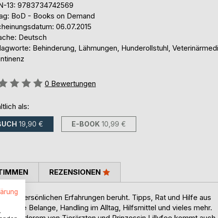
N-13: 9783734742569
lag: BoD - Books on Demand
cheinungsdatum: 06.07.2015
ache: Deutsch
lagworte: Behinderung, Lähmungen, Hunderollstuhl, Veterinärmedi
ontinenz
ertung::
0
Bewertungen
ltlich als:
BUCH
19,90 €
E-BOOK
10,99 €
TIMMEN
REZENSIONEN
lärung
r auf persönlichen Erfahrungen beruht. Tipps, Rat und Hilfe aus
sche Belange, Handling im Alltag, Hilfsmittel und vieles mehr.
.
nter anderem von Tierärzten und Prinzessin Lillyfee kommt auch