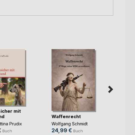
icher mit
Waffenrecht
nd
Pilge
Wolfgang Schmidt
tina Prudix
auf de
24,99 €
€
Buch
Buch