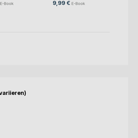
Wolfga
9,99 €
E-Book
E-Book
10,0
4,49
variieren)