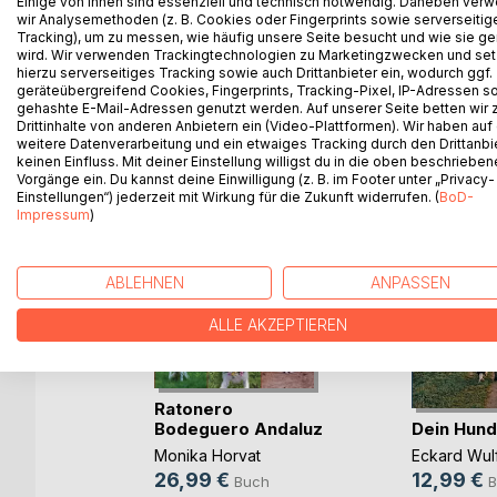
Einige von ihnen sind essenziell und technisch notwendig. Daneben ver
wir Analysemethoden (z. B. Cookies oder Fingerprints sowie serverseitig
zu Wort.
Tracking), um zu messen, wie häufig unsere Seite besucht und wie sie ge
wird. Wir verwenden Trackingtechnologien zu Marketingzwecken und se
hierzu serverseitiges Tracking sowie auch Drittanbieter ein, wodurch ggf.
geräteübergreifend Cookies, Fingerprints, Tracking-Pixel, IP-Adressen s
gehashte E-Mail-Adressen genutzt werden. Auf unserer Seite betten wir
WEITERE TITEL BEI
Bo
Drittinhalte von anderen Anbietern ein (Video-Plattformen). Wir haben auf
weitere Datenverarbeitung und ein etwaiges Tracking durch den Drittanbi
keinen Einfluss. Mit deiner Einstellung willigst du in die oben beschriebe
Vorgänge ein. Du kannst deine Einwilligung (z. B. im Footer unter „Privacy-
Einstellungen“) jederzeit mit Wirkung für die Zukunft widerrufen. (
BoD-
Impressum
)
ABLEHNEN
ANPASSEN
ALLE AKZEPTIEREN
 Lagotto
Ratonero
Dein Hund
Bodeguero Andaluz
Eckard Wul
Monika Horvat
12,99 €
26,99 €
B
ch
Buch