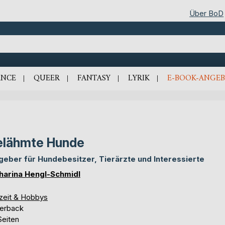
Über BoD
NCE
QUEER
FANTASY
LYRIK
E-BOOK-ANGEB
lähmte Hunde
geber für Hundebesitzer, Tierärzte und Interessierte
harina Hengl-Schmidl
izeit & Hobbys
erback
Seiten