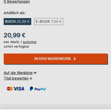
0%
0
Bewertungen
erhältlich als:
BUCH
20,99 €
E-BOOK
7,99 €
20,99 €
inkl. MwSt. /
portofrei
sofort verfügbar
IN DEN WARENKORB
Auf die Merkliste
Titel bewerten