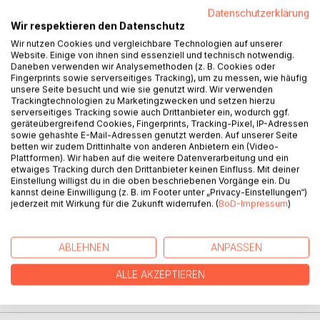
Datenschutzerklärung
BESCHREIBUNG
Wir respektieren den Datenschutz
Wir nutzen Cookies und vergleichbare Technologien auf unserer
Die Herzenswände sind gefallen, der Sternenstaub ist
Website. Einige von ihnen sind essenziell und technisch notwendig.
Daneben verwenden wir Analysemethoden (z. B. Cookies oder
verteilt. Doch was ist das? Nun bevölkert nicht nur die
Fingerprints sowie serverseitiges Tracking), um zu messen, wie häufig
Liebe Wolfgang Kerbes Texte, sondern auch Geister und
unsere Seite besucht und wie sie genutzt wird. Wir verwenden
Monster treiben sich da herum. Selten politisch, manchmal
Trackingtechnologien zu Marketingzwecken und setzen hierzu
serverseitiges Tracking sowie auch Drittanbieter ein, wodurch ggf.
philosophisch, gerne mal pathetisch und vor allem mit Herz
geräteübergreifend Cookies, Fingerprints, Tracking-Pixel, IP-Adressen
wird abends einfach losgedichtet und bisweilen auch
sowie gehashte E-Mail-Adressen genutzt werden. Auf unserer Seite
gezeichnet. Der Auftrag ist kein geringer: Die Texte sollen
betten wir zudem Drittinhalte von anderen Anbietern ein (Video-
Plattformen). Wir haben auf die weitere Datenverarbeitung und ein
berühren, die Worte können heilen, einen selbst und
etwaiges Tracking durch den Drittanbieter keinen Einfluss. Mit deiner
andere.
Einstellung willigst du in die oben beschriebenen Vorgänge ein. Du
kannst deine Einwilligung (z. B. im Footer unter „Privacy-Einstellungen“)
jederzeit mit Wirkung für die Zukunft widerrufen. (
BoD-Impressum
)
AUTOR/IN
ABLEHNEN
ANPASSEN
PRESSESTIMMEN
ALLE AKZEPTIEREN
REZENSIONEN