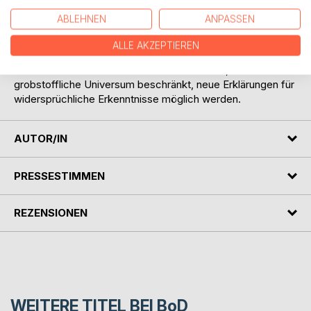
für all die wissenschaftlich orientierten Leser, für die die
ABLEHNEN
ANPASSEN
verschiedenen paradoxen Aussagen in der
Naturwissenschaft, insbesondere in der Quantenphysik, ein
ALLE AKZEPTIEREN
ewiges Rätsel sind. Sie werden feststellen, dass wenn man
die Wirklichkeit nicht allein auf das materielle, das
grobstoffliche Universum beschränkt, neue Erklärungen für
widersprüchliche Erkenntnisse möglich werden.
AUTOR/IN
PRESSESTIMMEN
REZENSIONEN
WEITERE TITEL BEI
BoD