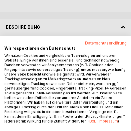
BESCHREIBUNG
Datenschutzerklärung
Geist oder Materie. Was ist der Geist, sind das unsere
Wir respektieren den Datenschutz
Gedanken? Das ist nicht falsch, aber es ist nur ein Teil der
Wahrheit. Was ist Materie? Gibt es sie wirklich? Was ist
Wir nutzen Cookies und vergleichbare Technologien auf unserer
Website. Einige von ihnen sind essenziell und technisch notwendig.
Energie und hat Energie was mit Materie und mit unserem
Daneben verwenden wir Analysemethoden (z. B. Cookies oder
Geist zu tun? Ich habe einen Körper, ich habe eine Seele,
Fingerprints sowie serverseitiges Tracking), um zu messen, wie häufig
aber wer ist Ich? Erkenne dich selbst. Das und noch einiges
unsere Seite besucht und wie sie genutzt wird. Wir verwenden
Trackingtechnologien zu Marketingzwecken und setzen hierzu
mehr, sind Themen, die in diesem Buch behandelt werden.
serverseitiges Tracking sowie auch Drittanbieter ein, wodurch ggf.
geräteübergreifend Cookies, Fingerprints, Tracking-Pixel, IP-Adressen
Dieses Buch ist eine Inspiration für all die spirituell
sowie gehashte E-Mail-Adressen genutzt werden. Auf unserer Seite
betten wir zudem Drittinhalte von anderen Anbietern ein (Video-
orientierten Leser, die keine Berührungsängste haben
Plattformen). Wir haben auf die weitere Datenverarbeitung und ein
Texte in der Sprache der Naturwissenschaft zu lesen. Sie
etwaiges Tracking durch den Drittanbieter keinen Einfluss. Mit deiner
werden feststellen, dass zum Verständnis dieser Texte
Einstellung willigst du in die oben beschriebenen Vorgänge ein. Du
kannst deine Einwilligung (z. B. im Footer unter „Privacy-Einstellungen“)
keine höhere Mathematik benötigt wird. Sie werden
jederzeit mit Wirkung für die Zukunft widerrufen. (
BoD-Impressum
)
feststellen, dass auch naturwissenschaftliche Texte
spirituelle Wahrheiten in sich bergen. Es ist eine Inspiration