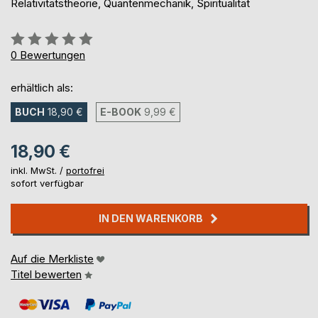
Relativitätstheorie, Quantenmechanik, Spiritualität
Bewertung::
0%
0
Bewertungen
erhältlich als:
BUCH
18,90 €
E-BOOK
9,99 €
18,90 €
inkl. MwSt. /
portofrei
sofort verfügbar
IN DEN WARENKORB
Auf die Merkliste
Titel bewerten