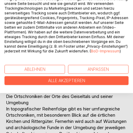
und mehr in Konflikt mit der allgemeinen Auffassung eines
unsere Seite besucht und wie sie genutzt wird. Wir verwenden
Trackingtechnologien zu Marketingzwecken und setzen hierzu
umfassenden Bevölkerungsaustausches östlich der Elbe-
serverseitiges Tracking sowie auch Drittanbieter ein, wodurch ggf.
Saale-Linie zu Beginn des Mittelalters, der auch starke
geräteübergreifend Cookies, Fingerprints, Tracking-Pixel, IP-Adressen
Auswirkungen auf den Saale-Unstrut-Raum hatte.
sowie gehashte E-Mail-Adressen genutzt werden. Auf unserer Seite
Nachdem ich mich in dieser Richtung tiefer gehender
betten wir zudem Drittinhalte von anderen Anbietern ein (Video-
Plattformen). Wir haben auf die weitere Datenverarbeitung und ein
beschäftigte, merkte ich, dass ich diesbezüglich nicht der
etwaiges Tracking durch den Drittanbieter keinen Einfluss. Mit deiner
Einzige war. Ich entdeckte, dass eine ganze Reihe von
Einstellung willigst du in die oben beschriebenen Vorgänge ein. Du
Autoren in diese Richtung weisende Ansichten hatten,
kannst deine Einwilligung (z. B. im Footer unter „Privacy-Einstellungen“)
jederzeit mit Wirkung für die Zukunft widerrufen. (
BoD-Impressum
)
wenn auch zumeist unterschiedliche und nicht
unumstrittene.
ABLEHNEN
ANPASSEN
Die Entstehungsgeschichte des Buches führte dazu, dass
das vorliegende Buch eigentlich aus zwei unabhängigen
ALLE AKZEPTIEREN
Teilen besteht:
Die Ortschroniken der Orte des Geiseltals und seiner
Umgebung
In topografischer Reihenfolge gibt es hier umfangreiche
Ortschroniken, mit besonderem Blick auf die örtlichen
Kirchen und Rittergüter. Fernerhin wird auch auf Wüstungen
und archäologische Funde in der Umgebung der jeweiligen