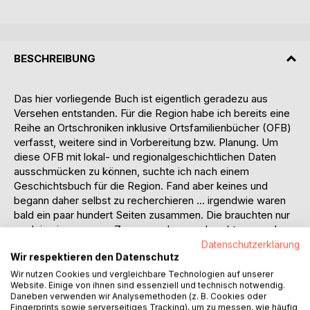
BESCHREIBUNG
Das hier vorliegende Buch ist eigentlich geradezu aus
Versehen entstanden. Für die Region habe ich bereits eine
Reihe an Ortschroniken inklusive Ortsfamilienbücher (OFB)
verfasst, weitere sind in Vorbereitung bzw. Planung. Um
diese OFB mit lokal- und regionalgeschichtlichen Daten
ausschmücken zu können, suchte ich nach einem
Geschichtsbuch für die Region. Fand aber keines und
begann daher selbst zu recherchieren ... irgendwie waren
bald ein paar hundert Seiten zusammen. Die brauchten nur
noch in einem neuen Zusammenhang gebracht zu werden,
mit weiteren Informationen ergänzt und abgerundet und
Datenschutzerklärung
Wir respektieren den Datenschutz
fertig war das Buch, besser gesagt, zwei
zusammenhängende Bücher.
Wir nutzen Cookies und vergleichbare Technologien auf unserer
Website. Einige von ihnen sind essenziell und technisch notwendig.
Daneben verwenden wir Analysemethoden (z. B. Cookies oder
Na ja, nicht ganz, kaum war es fast fertig, kam ich mehr
Fingerprints sowie serverseitiges Tracking), um zu messen, wie häufig