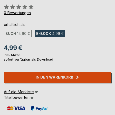
Bewertung::
0%
0
Bewertungen
erhältlich als:
BUCH
14,90 €
E-BOOK
4,99 €
4,99 €
inkl. MwSt.
sofort verfügbar als Download
IN DEN WARENKORB
Auf die Merkliste
Titel bewerten