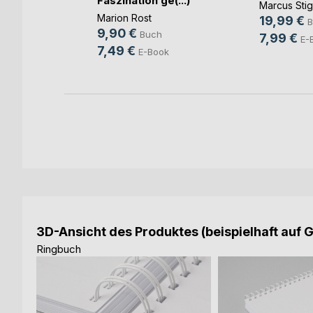
Faszination ge(...)
Marcus Sti
Marion Rost
ch
19,99 €
B
9,90 €
Buch
ook
7,99 €
E-
7,49 €
E-Book
3D-Ansicht des Produktes (beispielhaft auf 
Ringbuch