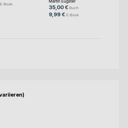
Wolf H
Martin Eugster
E-Book
24,9
35,00 €
Buch
9,49
9,99 €
E-Book
variieren)