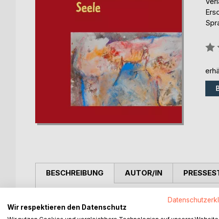
Ver
Ers
Spr
Bew
0%
erhä
BESCHREIBUNG
AUTOR/IN
PRESSES
Die Künstlerin Christine Senger und die als Men
Datenschutzerk
Wir respektieren den Datenschutz
Projekt eine Synergie aus Farben und gefühlvolle