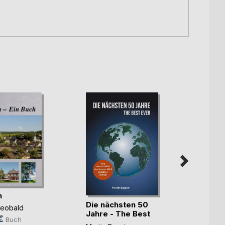
n
Die nächsten 50
Die b
heobald
Jahre - The Best
Meckl
€
Buch
Ever