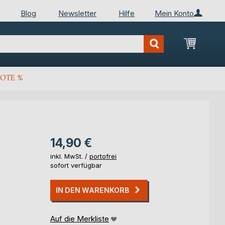
Blog
Newsletter
Hilfe
Mein Konto
Mein Wa
OTE %
14,90 €
inkl. MwSt. /
portofrei
sofort verfügbar
IN DEN WARENKORB
Auf die Merkliste