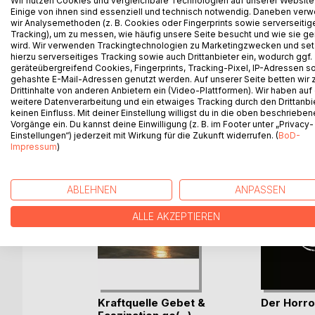
Wir nutzen Cookies und vergleichbare Technologien auf unserer Website
Einige von ihnen sind essenziell und technisch notwendig. Daneben ver
Eine visuelle Komposition aus farbenprächtigen Bil
wir Analysemethoden (z. B. Cookies oder Fingerprints sowie serverseitig
zur Harmonisierung der Seele beitragen kann.
Tracking), um zu messen, wie häufig unsere Seite besucht und wie sie ge
wird. Wir verwenden Trackingtechnologien zu Marketingzwecken und se
hierzu serverseitiges Tracking sowie auch Drittanbieter ein, wodurch ggf.
geräteübergreifend Cookies, Fingerprints, Tracking-Pixel, IP-Adressen s
gehashte E-Mail-Adressen genutzt werden. Auf unserer Seite betten wir
WEITERE TITEL BEI
Bo
Drittinhalte von anderen Anbietern ein (Video-Plattformen). Wir haben auf
weitere Datenverarbeitung und ein etwaiges Tracking durch den Drittanbi
keinen Einfluss. Mit deiner Einstellung willigst du in die oben beschriebe
Vorgänge ein. Du kannst deine Einwilligung (z. B. im Footer unter „Privacy-
Einstellungen“) jederzeit mit Wirkung für die Zukunft widerrufen. (
BoD-
Impressum
)
ABLEHNEN
ANPASSEN
ALLE AKZEPTIEREN
ingen!
Kraftquelle Gebet &
Der Horro
annes