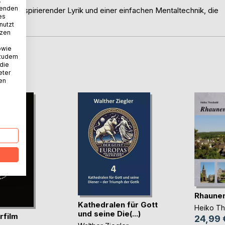
.
wenden
dern, inspirierender Lyrik und einer einfachen Mentaltechnik, die
es
nutzt
tzen
owie
 zudem
D
 die
eter
nen
Rhaune
Kathedralen für Gott
Heiko T
und seine Die(...)
rfilm
24,99 