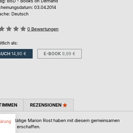
lag: BoD - Books on Demand
cheinungsdatum: 03.04.2014
ache: Deutsch
ertung::
0
Bewertungen
ltlich als:
BUCH
14,90 €
E-BOOK
9,99 €
TIMMEN
REZENSIONEN
tal-Coach tätige Marion Rost haben mit diesem gemeinsamen
lärung
n Worten erschaffen.