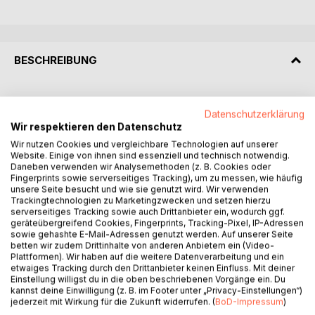
BESCHREIBUNG
Das dritte Buch der Reihe «Geheimnis Weltenbaum»
Datenschutzerklärung
vereint die Essenz der
Wir respektieren den Datenschutz
bisherigen Werke und führt sie in erweiterter Form fort. Es
bietet einen roten Faden,
Wir nutzen Cookies und vergleichbare Technologien auf unserer
Website. Einige von ihnen sind essenziell und technisch notwendig.
dem wir in unserem Inneren folgen können, um das Heil in
Daneben verwenden wir Analysemethoden (z. B. Cookies oder
uns aufzurichten und zu
Fingerprints sowie serverseitiges Tracking), um zu messen, wie häufig
bewahren, um als Hüterinnen und Hüter der Erde den Pfad
unsere Seite besucht und wie sie genutzt wird. Wir verwenden
Trackingtechnologien zu Marketingzwecken und setzen hierzu
bewusst zu betreten.
serverseitiges Tracking sowie auch Drittanbieter ein, wodurch ggf.
Mit Ihrer alles einschliessenden Bildsprache und liebevoll
geräteübergreifend Cookies, Fingerprints, Tracking-Pixel, IP-Adressen
gezeichneten Illustrationen
sowie gehashte E-Mail-Adressen genutzt werden. Auf unserer Seite
betten wir zudem Drittinhalte von anderen Anbietern ein (Video-
schafft es Valruna Loacker, tiefstes, spirituelles Wissen auf
Plattformen). Wir haben auf die weitere Datenverarbeitung und ein
verständlichste Weise
etwaiges Tracking durch den Drittanbieter keinen Einfluss. Mit deiner
wieder zu vermitteln.
Einstellung willigst du in die oben beschriebenen Vorgänge ein. Du
kannst deine Einwilligung (z. B. im Footer unter „Privacy-Einstellungen“)
jederzeit mit Wirkung für die Zukunft widerrufen. (
BoD-Impressum
)
Der gesamte Erlös aus dem Verkauf dieses Buches wird