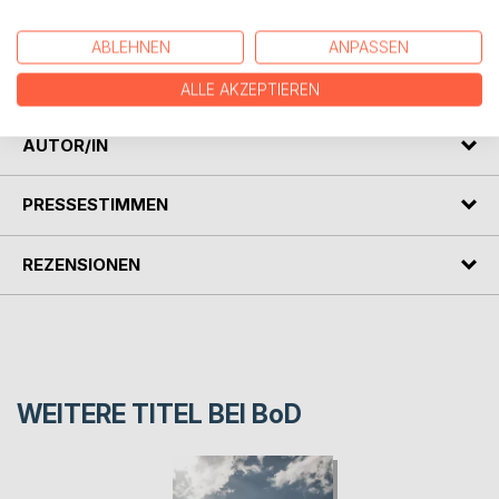
dem «Verein zur Förderung
des europäischen Schamanentums» gespendet, um die
ABLEHNEN
ANPASSEN
Vision einer heiligen Stätte zu
unterstützen (www.europaeisches-schamanentum.com)
ALLE AKZEPTIEREN
AUTOR/IN
PRESSESTIMMEN
REZENSIONEN
WEITERE TITEL BEI
BoD