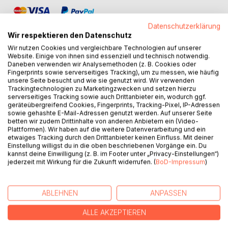
Datenschutzerklärung
Wir respektieren den Datenschutz
Wir nutzen Cookies und vergleichbare Technologien auf unserer
Website. Einige von ihnen sind essenziell und technisch notwendig.
Daneben verwenden wir Analysemethoden (z. B. Cookies oder
BESCHREIBUNG
Fingerprints sowie serverseitiges Tracking), um zu messen, wie häufig
unsere Seite besucht und wie sie genutzt wird. Wir verwenden
Trackingtechnologien zu Marketingzwecken und setzen hierzu
Der Bankangestellte Frank Mayer wird unter dem Verdacht
serverseitiges Tracking sowie auch Drittanbieter ein, wodurch ggf.
geräteübergreifend Cookies, Fingerprints, Tracking-Pixel, IP-Adressen
verhaftet, Drogenhändler als Kunden betreut zu haben.
sowie gehashte E-Mail-Adressen genutzt werden. Auf unserer Seite
Zwei Tage später kommt er bei einem Brand in U-Haft ums
betten wir zudem Drittinhalte von anderen Anbietern ein (Video-
Leben. Kommissar Weis, dem der Fall von offizieller Seite
Plattformen). Wir haben auf die weitere Datenverarbeitung und ein
etwaiges Tracking durch den Drittanbieter keinen Einfluss. Mit deiner
entzogen wird, ermittelt auf eigene Faust weiter.
Einstellung willigst du in die oben beschriebenen Vorgänge ein. Du
kannst deine Einwilligung (z. B. im Footer unter „Privacy-Einstellungen“)
Mittlerweile nimmt sich Franks Bruder, ein Pariser Anwalt,
jederzeit mit Wirkung für die Zukunft widerrufen. (
BoD-Impressum
)
der Sache ebenfalls an. Er will Aufklärung um jeden Preis.
Eine Liebesaffäre erweist sich anfangs als recht nützlich,
macht bald jedoch alle weiteren Schritte kompliziert.
ABLEHNEN
ANPASSEN
Inzwischen bekommt Weis Unterstützung von unbekannter
ALLE AKZEPTIEREN
Seite. Es scheinen noch mehr Leute am Tod von Frank
Mayer interessiert zu sein. Doch warum?