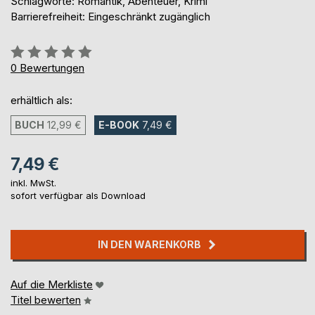
Schlagworte: Romantik, Abenteuer, Krimi
Barrierefreiheit: Eingeschränkt zugänglich
Bewertung::
0%
0
Bewertungen
erhältlich als:
BUCH
12,99 €
E-BOOK
7,49 €
7,49 €
inkl. MwSt.
sofort verfügbar als Download
IN DEN WARENKORB
Auf die Merkliste
Titel bewerten