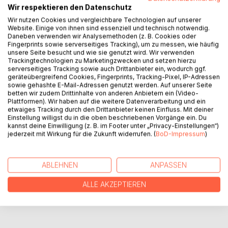
Wir respektieren den Datenschutz
BESCHREIBUNG
Wir nutzen Cookies und vergleichbare Technologien auf unserer
Website. Einige von ihnen sind essenziell und technisch notwendig.
Daneben verwenden wir Analysemethoden (z. B. Cookies oder
Fingerprints sowie serverseitiges Tracking), um zu messen, wie häufig
Groteskes, über das man spricht,
unsere Seite besucht und wie sie genutzt wird. Wir verwenden
wird hier einfach zum Gedicht.
Trackingtechnologien zu Marketingzwecken und setzen hierzu
serverseitiges Tracking sowie auch Drittanbieter ein, wodurch ggf.
Gut und Böse wird behandelt
geräteübergreifend Cookies, Fingerprints, Tracking-Pixel, IP-Adressen
und in einen Reim verwandelt.
sowie gehashte E-Mail-Adressen genutzt werden. Auf unserer Seite
Schwächen von so manchen Wesen
betten wir zudem Drittinhalte von anderen Anbietern ein (Video-
Plattformen). Wir haben auf die weitere Datenverarbeitung und ein
sind in diesem Buch zu lesen.
etwaiges Tracking durch den Drittanbieter keinen Einfluss. Mit deiner
Einstellung willigst du in die oben beschriebenen Vorgänge ein. Du
kannst deine Einwilligung (z. B. im Footer unter „Privacy-Einstellungen“)
AUTOR/IN
jederzeit mit Wirkung für die Zukunft widerrufen. (
BoD-Impressum
)
PRESSESTIMMEN
ABLEHNEN
ANPASSEN
ALLE AKZEPTIEREN
REZENSIONEN