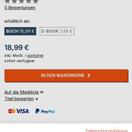
0%
0
Bewertungen
erhältlich als:
BUCH
18,99 €
E-BOOK
7,49 €
18,99 €
inkl. MwSt. /
portofrei
sofort verfügbar
IN DEN WARENKORB
Auf die Merkliste
Titel bewerten
Datenschutzerklärung