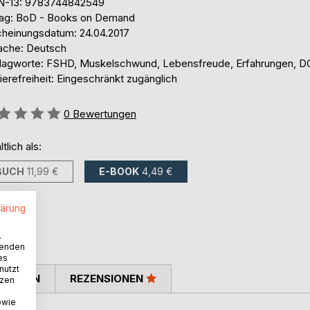
N-13: 9783744842549
lag: BoD - Books on Demand
cheinungsdatum: 24.04.2017
ache: Deutsch
lagworte: FSHD, Muskelschwund, Lebensfreude, Erfahrungen, 
ierefreiheit: Eingeschränkt zugänglich
ertung::
0
Bewertungen
ltlich als:
BUCH
11,99 €
E-BOOK
4,49 €
lärung
.
wenden
es
nutzt
TIMMEN
REZENSIONEN
tzen
owie