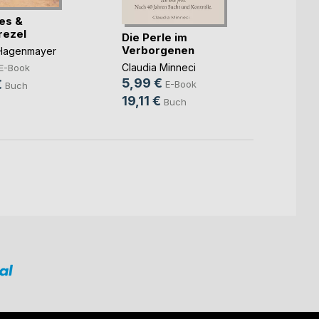
ues &
Gegen
rezel
Die Perle im
Mike 
Verborgenen
 Hagenmayer
6,99
Claudia Minneci
E-Book
29,9
5,99 €
€
E-Book
Buch
19,11 €
Buch