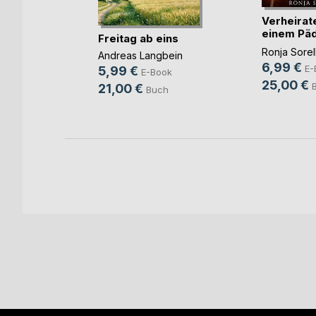
Raubzug
Verheirate
chfort
einem Päd
Freitag ab eins
ook
u(...)
Ronja Sorel
Andreas Langbein
ch
6,99 €
E-
5,99 €
E-Book
25,00 €
21,00 €
Buch