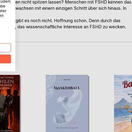
 zudem
 die Lippen nicht spitzen lassen? Menschen mit FSHD können das
 die
n und wachsen mit einem einzigen Schritt über sich hinaus. In
eter
nen
Heilung gibt es noch nicht. Hoffnung schon. Denn durch das
elungen, das wissenschaftliche Interesse an FSHD zu wecken.
touren.
D