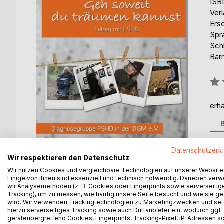
ISB
Ver
Ers
Spr
Sch
Barr
Bew
0%
erhä
Datenschutzerk
Wir respektieren den Datenschutz
Wir nutzen Cookies und vergleichbare Technologien auf unserer Website
Einige von ihnen sind essenziell und technisch notwendig. Daneben ver
wir Analysemethoden (z. B. Cookies oder Fingerprints sowie serverseitig
Tracking), um zu messen, wie häufig unsere Seite besucht und wie sie ge
BESCHREIBUNG
AUTOR/IN
PRESSES
wird. Wir verwenden Trackingtechnologien zu Marketingzwecken und se
hierzu serverseitiges Tracking sowie auch Drittanbieter ein, wodurch ggf.
geräteübergreifend Cookies, Fingerprints, Tracking-Pixel, IP-Adressen s