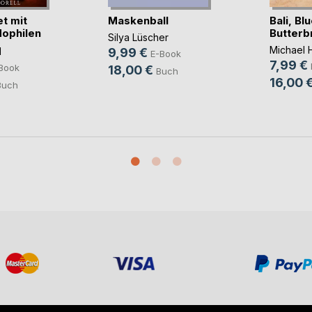
t mit
Maskenball
Bali, Bl
ophilen
Butterb
Silya Lüscher
Michael
l
9,99 €
E-Book
7,99 €
Book
18,00 €
Buch
16,00 
Buch