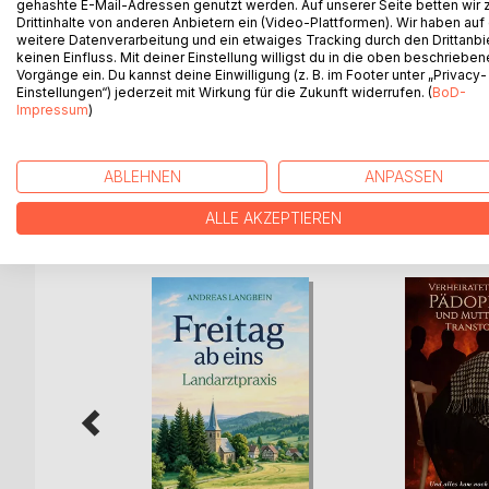
gehashte E-Mail-Adressen genutzt werden. Auf unserer Seite betten wir
Kann man auf eine Krankheit pfeifen, obwohl sich
Drittinhalte von anderen Anbietern ein (Video-Plattformen). Wir haben auf
Sie laufen den Jakobsweg, boxen sich durchs Lebe
weitere Datenverarbeitung und ein etwaiges Tracking durch den Drittanbi
diesem Buch erzählen sie davon.
keinen Einfluss. Mit deiner Einstellung willigst du in die oben beschriebe
FSHD ist eine fortschreitende Muskelerkrankung. 
Vorgänge ein. Du kannst deine Einwilligung (z. B. im Footer unter „Privacy-
Einstellungen“) jederzeit mit Wirkung für die Zukunft widerrufen. (
BoD-
Engagement vieler betroffener Menschen ist es g
Impressum
)
Inzwischen läuft die Forschung weltweit auf Hoch
ABLEHNEN
ANPASSEN
WEITERE TITEL BEI
Bo
ALLE AKZEPTIEREN