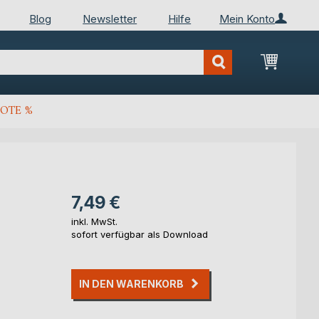
Blog
Newsletter
Hilfe
Mein Konto
Mein Wa
OTE %
7,49 €
inkl. MwSt.
sofort verfügbar als Download
IN DEN WARENKORB