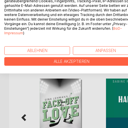
geräteübergreifend Cookies, Fingerprints, Tracking-Pixel, IP-Adressen s
Sieben Emotionen.
gehashte E-Mail-Adressen genutzt werden. Auf unserer Seite betten wir
Sieben innere Landschaften.
Drittinhalte von anderen Anbietern ein (Video-Plattformen). Wir haben auf
Sieben Wege zu sich selbst.
weitere Datenverarbeitung und ein etwaiges Tracking durch den Drittanbi
keinen Einfluss. Mit deiner Einstellung willigst du in die oben beschriebe
Dieses Kurzgeschichtenbuch lädt dazu ein, dort h
Vorgänge ein. Du kannst deine Einwilligung (z. B. im Footer unter „Privacy-
sieben Hauptemotionen gewidmet: roh, ehrlich un
Einstellungen“) jederzeit mit Wirkung für die Zukunft widerrufen. (
BoD-
erzählen die Texte von Momenten, in denen Gefühle
Impressum
)
Einladung, sich berühren zu lassen.
ABLEHNEN
ANPASSEN
ALLE AKZEPTIEREN
WEITERE TITEL BEI
Bo