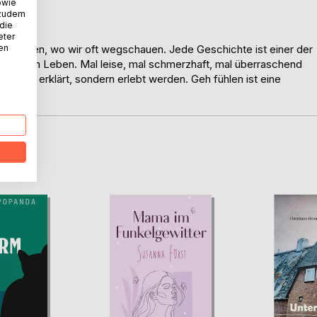
owie
 zudem
 die
eter
nen
inzusehen, wo wir oft wegschauen. Jede Geschichte ist einer der
d nah am Leben. Mal leise, mal schmerzhaft, mal überraschend
 nicht erklärt, sondern erlebt werden. Geh fühlen ist eine
D