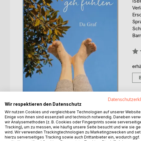
ISB
Ver
Ers
Spr
Sch
Barr
Bew
0%
erhä
Datenschutzerk
Wir respektieren den Datenschutz
Wir nutzen Cookies und vergleichbare Technologien auf unserer Website
Einige von ihnen sind essenziell und technisch notwendig. Daneben ver
wir Analysemethoden (z. B. Cookies oder Fingerprints sowie serverseitig
BESCHREIBUNG
AUTOR/IN
PRESSES
Tracking), um zu messen, wie häufig unsere Seite besucht und wie sie ge
wird. Wir verwenden Trackingtechnologien zu Marketingzwecken und se
hierzu serverseitiges Tracking sowie auch Drittanbieter ein, wodurch ggf.