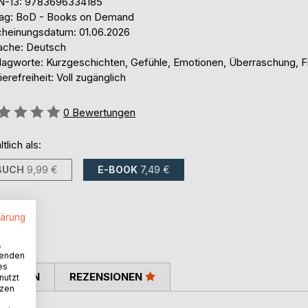
N-13: 9783696334185
lag: BoD - Books on Demand
cheinungsdatum: 01.06.2026
ache: Deutsch
lagworte: Kurzgeschichten, Gefühle, Emotionen, Überraschung, 
ierefreiheit: Voll zugänglich
ertung::
0
Bewertungen
ltlich als:
BUCH
9,99 €
E-BOOK
7,49 €
lärung
.
wenden
es
TIMMEN
REZENSIONEN
nutzt
tzen