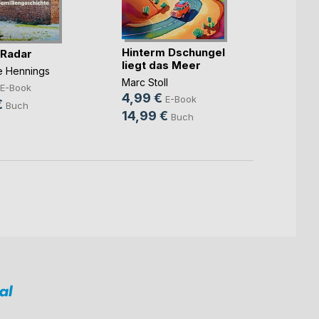
Hinterm Dschungel
Die ka
 Radar
liegt das Meer
Benjam
ne Hennings
Marc Stoll
7,99
E-Book
4,99 €
E-Book
10,9
€
Buch
14,99 €
Buch