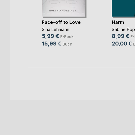
mme im
Face-off to Love
Harm
Sina Lehmann
Sabine Po
ok
5,99 €
8,99 €
E-Book
E-
h
15,99 €
20,00 €
Buch