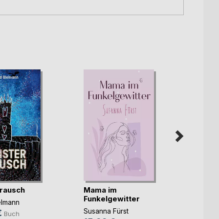
rausch
Mama im
Unter
Funkelgewitter
elmann
Christ
Susanna Fürst
€
14,9
Buch