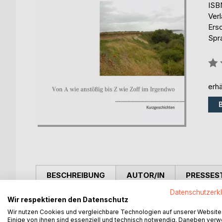
ISB
Ver
Ers
Spr
Bew
0%
erhä
BESCHREIBUNG
AUTOR/IN
PRESSES
Datenschutzerk
Wir respektieren den Datenschutz
13 Kurzgeschichten aus dem puren, knallharten u
Eine Lektüre geschrieben für all die S-Bahn-Fahrer
Wir nutzen Cookies und vergleichbare Technologien auf unserer Website
Einige von ihnen sind essenziell und technisch notwendig. Daneben ver
sich mal anders inspirieren zu lassen als sonst.