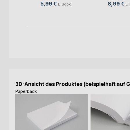
5,99 €
8,99 €
E-Book
E-
ch
ook
3D-Ansicht des Produktes (beispielhaft auf 
Paperback