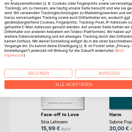
wir Analysemethoden (z. B. Cookies oder Fingerprints sowie serverseitig
Tracking), um zu messen, wie häufig unsere Seite besucht und wie sie ge
wird. Wir verwenden Trackingtechnologien zu Marketingzwecken und se
hierzu serverseitiges Tracking sowie auch Drittanbieter ein, wodurch ggf.
geräteübergreifend Cookies, Fingerprints, Tracking-Pixel, IP-Adressen s
WEITERE TITEL BEI
Bo
gehashte E-Mail-Adressen genutzt werden. Auf unserer Seite betten wir
Drittinhalte von anderen Anbietern ein (Video-Plattformen). Wir haben auf
weitere Datenverarbeitung und ein etwaiges Tracking durch den Drittanbi
keinen Einfluss. Mit deiner Einstellung willigst du in die oben beschriebe
Vorgänge ein. Du kannst deine Einwilligung (z. B. im Footer unter „Privacy-
Einstellungen“) jederzeit mit Wirkung für die Zukunft widerrufen. (
BoD-
Impressum
)
ABLEHNEN
ANPASSEN
ALLE AKZEPTIEREN
Face-off to Love
Harm
Sina Lehmann
Sabine Po
b und
15,99 €
20,00 €
Buch
ovic