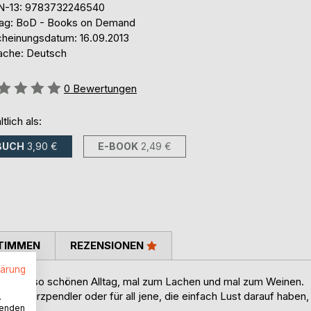
N-13: 9783732246540
lag: BoD - Books on Demand
cheinungsdatum: 16.09.2013
ache: Deutsch
ertung::
0
Bewertungen
ltlich als:
BUCH
3,90 €
E-BOOK
2,49 €
TIMMEN
REZENSIONEN
lärung
nd doch so schönen Alltag, mal zum Lachen und mal zum Weinen.
 und Kurzpendler oder für all jene, die einfach Lust darauf haben,
.
wenden