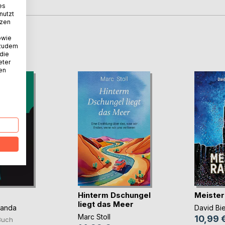
es
nutzt
tzen
owie
D
 zudem
 die
eter
nen
Hinterm Dschungel
Meister
liegt das Meer
panda
David Bi
Marc Stoll
10,99 
Buch