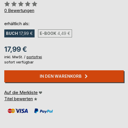
Bewertung::
0%
0
Bewertungen
erhältlich als:
BUCH
17,99 €
E-BOOK
4,49 €
17,99 €
inkl. MwSt. /
portofrei
sofort verfügbar
IN DEN WARENKORB
Auf die Merkliste
Titel bewerten