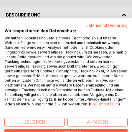
BESCHREIBUNG
Datenschutzerklärung
Wir respektieren den Datenschutz
Zwischen Fernweh und Heimweh, Aufbruch und Rückkehr
und der Suche nach Glück, entfaltet sich eine Sammlung
Wir nutzen Cookies und vergleichbare Technologien auf unserer
Website. Einige von ihnen sind essenziell und technisch notwendig.
von Gedichten, die das Menschsein in seinen vielfältigen
Daneben verwenden wir Analysemethoden (z. B. Cookies oder
Facetten beleuchtet. Mit feinem Humor, genauer
Fingerprints sowie serverseitiges Tracking), um zu messen, wie häufig
Beobachtung und berührender Menschlichkeit richten sie
unsere Seite besucht und wie sie genutzt wird. Wir verwenden
Trackingtechnologien zu Marketingzwecken und setzen hierzu
den Blick auf das Alltägliche, ebenso wie auf die großen
serverseitiges Tracking sowie auch Drittanbieter ein, wodurch ggf.
Fragen unserer Zeit.
geräteübergreifend Cookies, Fingerprints, Tracking-Pixel, IP-Adressen
sowie gehashte E-Mail-Adressen genutzt werden. Auf unserer Seite
betten wir zudem Drittinhalte von anderen Anbietern ein (Video-
Begleitet von Federzeichnungen laden die Gedichte dazu
Plattformen). Wir haben auf die weitere Datenverarbeitung und ein
ein, innezuhalten, nachzudenken und die Welt mit offenen
etwaiges Tracking durch den Drittanbieter keinen Einfluss. Mit deiner
Augen zu betrachten.
Einstellung willigst du in die oben beschriebenen Vorgänge ein. Du
kannst deine Einwilligung (z. B. im Footer unter „Privacy-Einstellungen“)
Ein Gedichtband über die Wege, die wir gehen, und über
jederzeit mit Wirkung für die Zukunft widerrufen. (
BoD-Impressum
)
das, wonach wir uns sehnen, selbst dann, wenn wir es
bereits gefunden haben.
ABLEHNEN
ANPASSEN
AUTOR/IN