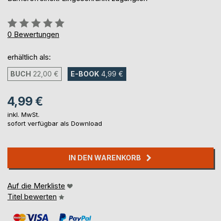
Bewertung::
0%
0
Bewertungen
erhältlich als:
BUCH
22,00 €
E-BOOK
4,99 €
4,99 €
inkl. MwSt.
sofort verfügbar als Download
IN DEN WARENKORB
Auf die Merkliste
Titel bewerten