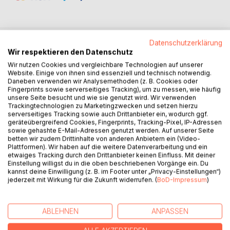
Datenschutzerklärung
Wir respektieren den Datenschutz
BESCHREIBUNG
Wir nutzen Cookies und vergleichbare Technologien auf unserer
Website. Einige von ihnen sind essenziell und technisch notwendig.
Daneben verwenden wir Analysemethoden (z. B. Cookies oder
Gegenkräfte ist das erste Buch der Reihe „Der Seher“, in
Fingerprints sowie serverseitiges Tracking), um zu messen, wie häufig
dem die Hauptcharaktere die Doppeldynamik, der Seher
unsere Seite besucht und wie sie genutzt wird. Wir verwenden
und sein untrennbarer Abenteuerpartner, Renato, sind. In
Trackingtechnologien zu Marketingzwecken und setzen hierzu
serverseitiges Tracking sowie auch Drittanbieter ein, wodurch ggf.
diesem ersten Band, gelangweilt von der Monotonie,
geräteübergreifend Cookies, Fingerprints, Tracking-Pixel, IP-Adressen
schlägt der Seher vor, einen Ausflug auf einen Berg zu
sowie gehashte E-Mail-Adressen genutzt werden. Auf unserer Seite
machen, welcher verspricht, heilig zu sein, mit der
betten wir zudem Drittinhalte von anderen Anbietern ein (Video-
Hoffnung, seinen Traum zu erfüllen. Nach dem Erklettern
Plattformen). Wir haben auf die weitere Datenverarbeitung und ein
etwaiges Tracking durch den Drittanbieter keinen Einfluss. Mit deiner
des Berges trifft er auf eine Beschützerin, ein altes
Einstellung willigst du in die oben beschriebenen Vorgänge ein. Du
Lebewesen voller Weisheit, welche verspricht ihm auf
kannst deine Einwilligung (z. B. im Footer unter „Privacy-Einstellungen“)
seinem Weg zu helfen. Mit ihrer Unterstützung führt er drei
jederzeit mit Wirkung für die Zukunft widerrufen. (
BoD-Impressum
)
Aufgaben durch welche ihm die Erlaubnis geben die Höhle
der Verzweiflung zu betreten, einen Ort, an dem das
ABLEHNEN
ANPASSEN
Unmögliche möglich wird. Er entscheidet dazu, sich sie zu
betreten. Durch Fallen und durch Szenarien schreitend