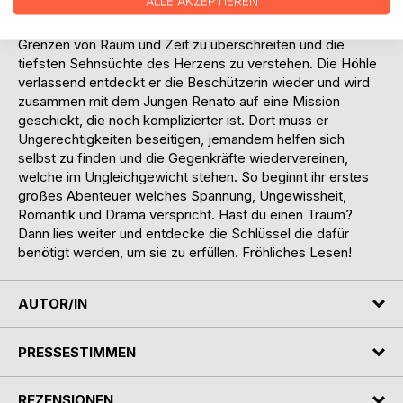
ALLE AKZEPTIEREN
erreicht er die geheime Kammer wo er sich in einen
mächtigen Hellseher verwandelt, dazu in der Lage, die
Grenzen von Raum und Zeit zu überschreiten und die
tiefsten Sehnsüchte des Herzens zu verstehen. Die Höhle
verlassend entdeckt er die Beschützerin wieder und wird
zusammen mit dem Jungen Renato auf eine Mission
geschickt, die noch komplizierter ist. Dort muss er
Ungerechtigkeiten beseitigen, jemandem helfen sich
selbst zu finden und die Gegenkräfte wiedervereinen,
welche im Ungleichgewicht stehen. So beginnt ihr erstes
großes Abenteuer welches Spannung, Ungewissheit,
Romantik und Drama verspricht. Hast du einen Traum?
Dann lies weiter und entdecke die Schlüssel die dafür
benötigt werden, um sie zu erfüllen. Fröhliches Lesen!
AUTOR/IN
PRESSESTIMMEN
REZENSIONEN