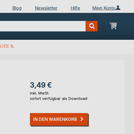
Blog
Newsletter
Hilfe
Mein Konto
Mein Wa
OTE %
3,49 €
inkl. MwSt.
sofort verfügbar als Download
IN DEN WARENKORB