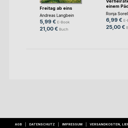
Verheirate
chfort
einem Päd
Freitag ab eins
ook
u(...)
Ronja Sorel
Andreas Langbein
ch
6,99 €
E-
5,99 €
E-Book
25,00 €
21,00 €
Buch
AGB
DATENSCHUTZ
IMPRESSUM
VERSANDKOSTEN, LIE