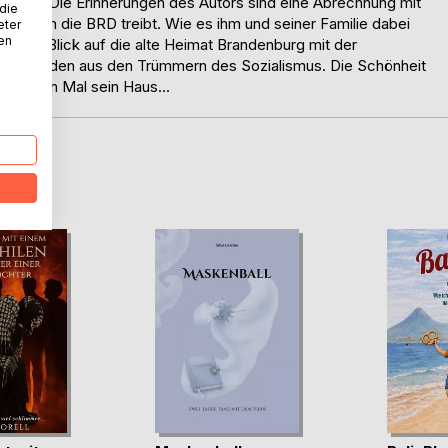
ssen. Die Erinnerungen des Autors sind eine Abrechnung mit
 die
lung in die BRD treibt. Wie es ihm und seiner Familie dabei
eter
nen
ist der Blick auf die alte Heimat Brandenburg mit der
erstanden aus den Trümmern des Sozialismus. Die Schönheit
 dritten Mal sein Haus...
D