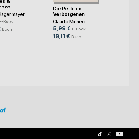
ues &
Gegen
rezel
Die Perle im
Mike 
Verborgenen
 Hagenmayer
6,99
Claudia Minneci
E-Book
29,9
5,99 €
€
E-Book
Buch
19,11 €
Buch