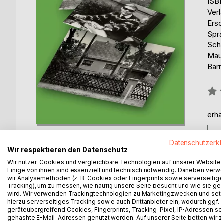
ISB
Ver
Ers
Spr
Sch
Mau
Barr
Bew
0%
erhä
Datenschutzerk
Wir respektieren den Datenschutz
Wir nutzen Cookies und vergleichbare Technologien auf unserer Website
Einige von ihnen sind essenziell und technisch notwendig. Daneben ver
BESCHREIBUNG
AUTOR/IN
PRESSES
wir Analysemethoden (z. B. Cookies oder Fingerprints sowie serverseitig
Tracking), um zu messen, wie häufig unsere Seite besucht und wie sie ge
wird. Wir verwenden Trackingtechnologien zu Marketingzwecken und se
Potsdam - 1961: Eine Pfarrersfamilie siedelt sich i
hierzu serverseitiges Tracking sowie auch Drittanbieter ein, wodurch ggf.
geräteübergreifend Cookies, Fingerprints, Tracking-Pixel, IP-Adressen s
Wege in Familie und Beruf. Als Christ stößt der A
gehashte E-Mail-Adressen genutzt werden. Auf unserer Seite betten wir