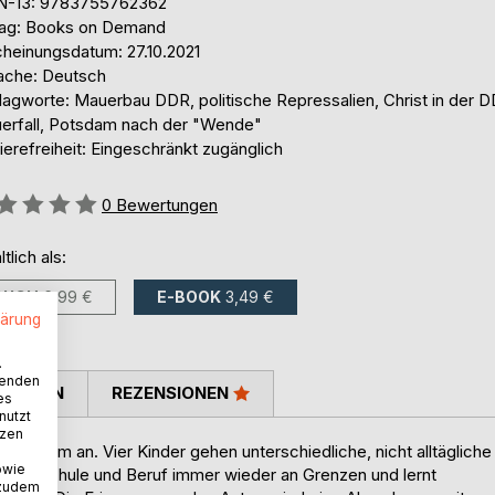
N-13: 9783755762362
lag: Books on Demand
cheinungsdatum: 27.10.2021
ache: Deutsch
lagworte: Mauerbau DDR, politische Repressalien, Christ in der D
erfall, Potsdam nach der "Wende"
ierefreiheit: Eingeschränkt zugänglich
ertung::
0
Bewertungen
ltlich als:
BUCH
6,99 €
E-BOOK
3,49 €
lärung
.
wenden
TIMMEN
REZENSIONEN
es
nutzt
tzen
n Potsdam an. Vier Kinder gehen unterschiedliche, nicht alltägliche
owie
utor in Schule und Beruf immer wieder an Grenzen und lernt
 zudem