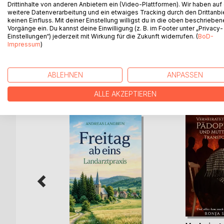
dadurch, oft "gegen den Strom" schwimmen zu mü
Drittinhalte von anderen Anbietern ein (Video-Plattformen). Wir haben auf
dem ungeliebten DDR-System, das ihn zur Übersied
weitere Datenverarbeitung und ein etwaiges Tracking durch den Drittanbi
keinen Einfluss. Mit deiner Einstellung willigst du in die oben beschriebe
ergangen ist, beschreibt er spannend. Interessant 
Vorgänge ein. Du kannst deine Einwilligung (z. B. im Footer unter „Privacy-
Landeshauptstadt Potsdam, nach der "Wende" auf
Einstellungen“) jederzeit mit Wirkung für die Zukunft widerrufen. (
BoD-
des Landes bewegen ihn zur Rückkehr, er baut zum
Impressum
)
ABLEHNEN
ANPASSEN
WEITERE TITEL BEI
Bo
ALLE AKZEPTIEREN
Raubzug