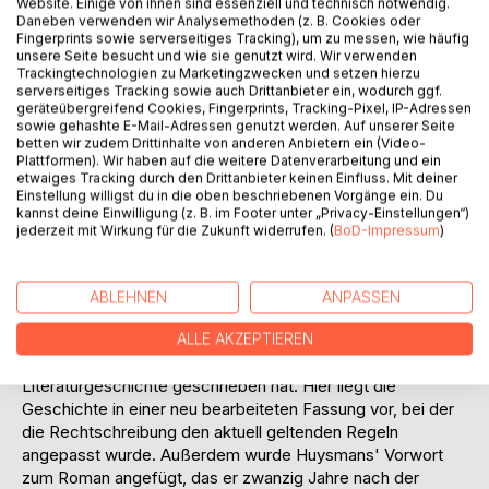
Website. Einige von ihnen sind essenziell und technisch notwendig.
Daneben verwenden wir Analysemethoden (z. B. Cookies oder
Fingerprints sowie serverseitiges Tracking), um zu messen, wie häufig
"Es war ein Buch voller Gift. Es war, als haftete seinen
unsere Seite besucht und wie sie genutzt wird. Wir verwenden
Seiten ein schwerer, sinnverwirrender Duft nach Weihrauch
Trackingtechnologien zu Marketingzwecken und setzen hierzu
an." Mit diesen Worten beschrieb Oscar Wilde Huysmans'
serverseitiges Tracking sowie auch Drittanbieter ein, wodurch ggf.
geräteübergreifend Cookies, Fingerprints, Tracking-Pixel, IP-Adressen
Roman "À rebours". Den Duft, den der Roman verströmt,
sowie gehashte E-Mail-Adressen genutzt werden. Auf unserer Seite
sind tatsächlich vor allem die Versuchungen des
betten wir zudem Drittinhalte von anderen Anbietern ein (Video-
Künstlichen und Überreizten. Huysmans erzählt, wie Jean
Plattformen). Wir haben auf die weitere Datenverarbeitung und ein
Floressas Des Esseintes, ein wohlhabender, kränkelnder
etwaiges Tracking durch den Drittanbieter keinen Einfluss. Mit deiner
Einstellung willigst du in die oben beschriebenen Vorgänge ein. Du
Aristokrat, sich seine eigene ästhetizistische Welt schafft,
kannst deine Einwilligung (z. B. im Footer unter „Privacy-Einstellungen“)
um die für ihn hässliche Realität einer von Materialismus
jederzeit mit Wirkung für die Zukunft widerrufen. (
BoD-Impressum
)
und Fortschrittsglauben geprägten Zeit auszublenden.
Noch heute beeindruckt den Leser die literarische Eleganz
ABLEHNEN
ANPASSEN
dieses Romans und hält ihn bei der Lektüre gefangen.
"Gegen den Strich" ist ein Meisterwerk einer
ALLE AKZEPTIEREN
untergehenden Welt und ein Roman, der zu Recht
Literaturgeschichte geschrieben hat. Hier liegt die
Geschichte in einer neu bearbeiteten Fassung vor, bei der
die Rechtschreibung den aktuell geltenden Regeln
angepasst wurde. Außerdem wurde Huysmans' Vorwort
zum Roman angefügt, das er zwanzig Jahre nach der