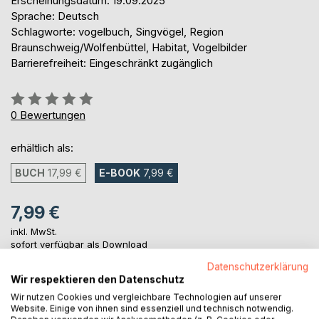
Erscheinungsdatum: 19.09.2025
Sprache: Deutsch
Schlagworte: vogelbuch, Singvögel, Region
Braunschweig/Wolfenbüttel, Habitat, Vogelbilder
Barrierefreiheit: Eingeschränkt zugänglich
Bewertung::
0%
0
Bewertungen
erhältlich als:
BUCH
17,99 €
E-BOOK
7,99 €
7,99 €
inkl. MwSt.
sofort verfügbar als Download
Datenschutzerklärung
Wir respektieren den Datenschutz
IN DEN WARENKORB
Wir nutzen Cookies und vergleichbare Technologien auf unserer
Website. Einige von ihnen sind essenziell und technisch notwendig.