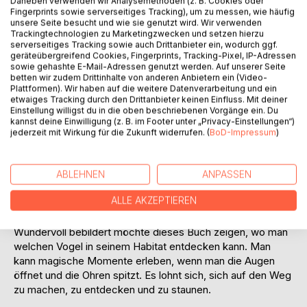
Daneben verwenden wir Analysemethoden (z. B. Cookies oder
Fingerprints sowie serverseitiges Tracking), um zu messen, wie häufig
Auf die Merkliste
unsere Seite besucht und wie sie genutzt wird. Wir verwenden
Titel bewerten
Trackingtechnologien zu Marketingzwecken und setzen hierzu
serverseitiges Tracking sowie auch Drittanbieter ein, wodurch ggf.
geräteübergreifend Cookies, Fingerprints, Tracking-Pixel, IP-Adressen
sowie gehashte E-Mail-Adressen genutzt werden. Auf unserer Seite
betten wir zudem Drittinhalte von anderen Anbietern ein (Video-
Plattformen). Wir haben auf die weitere Datenverarbeitung und ein
etwaiges Tracking durch den Drittanbieter keinen Einfluss. Mit deiner
Einstellung willigst du in die oben beschriebenen Vorgänge ein. Du
kannst deine Einwilligung (z. B. im Footer unter „Privacy-Einstellungen“)
jederzeit mit Wirkung für die Zukunft widerrufen. (
BoD-Impressum
)
BESCHREIBUNG
Die Welt der Vögel ist faszinierend! Längst nicht alle Vögel
ABLEHNEN
ANPASSEN
Deutschlands kommen in die Region
ALLE AKZEPTIEREN
Braunschweig/Wolfenbüttel. Dennoch gibt es hier eine
bunte und vielfältige Vogelwelt zu entdecken.
Wundervoll bebildert möchte dieses Buch zeigen, wo man
welchen Vogel in seinem Habitat entdecken kann. Man
kann magische Momente erleben, wenn man die Augen
öffnet und die Ohren spitzt. Es lohnt sich, sich auf den Weg
zu machen, zu entdecken und zu staunen.