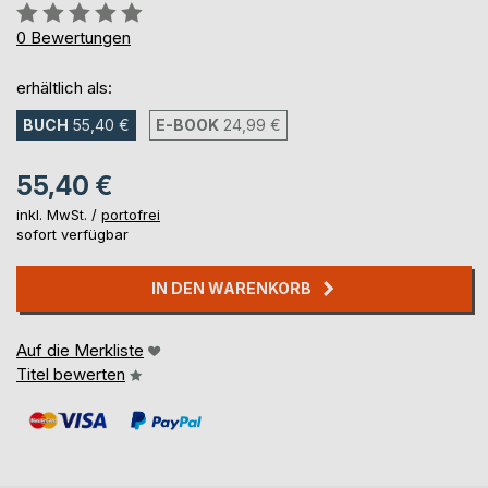
Bewertung::
0%
0
Bewertungen
erhältlich als:
BUCH
55,40 €
E-BOOK
24,99 €
55,40 €
inkl. MwSt. /
portofrei
sofort verfügbar
IN DEN WARENKORB
Auf die Merkliste
Titel bewerten