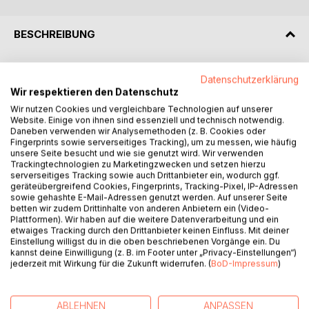
BESCHREIBUNG
Das Buch zeigt die Einbeziehung der Universität Rostock in
Datenschutzerklärung
die Antifaschistisch-demokratische Umwälzung in der
Wir respektieren den Datenschutz
sowjetischen Besatzungszone und der DDR von1945 bis
Wir nutzen Cookies und vergleichbare Technologien auf unserer
1952 sowie die Wiedergewinnung der Freiheit von
Website. Einige von ihnen sind essenziell und technisch notwendig.
Forschung und Lehre von 1990 bis 1995. Die mit der
Daneben verwenden wir Analysemethoden (z. B. Cookies oder
Fingerprints sowie serverseitiges Tracking), um zu messen, wie häufig
Wiedereröffnung der Universität Rostock 1946 verbundene
unsere Seite besucht und wie sie genutzt wird. Wir verwenden
Entlassung NS-belasteter Wissenschaftler wurde durch
Trackingtechnologien zu Marketingzwecken und setzen hierzu
Berufung von Anhängern des Marxismus-Leninismus
serverseitiges Tracking sowie auch Drittanbieter ein, wodurch ggf.
geräteübergreifend Cookies, Fingerprints, Tracking-Pixel, IP-Adressen
ergänzt. Die akademische Selbstverwaltung geriet unter
sowie gehashte E-Mail-Adressen genutzt werden. Auf unserer Seite
zunehmenden Einfluss des Staates, zunächst der
betten wir zudem Drittinhalte von anderen Anbietern ein (Video-
mecklenburgischen Landesregierung, ab 1949 der
Plattformen). Wir haben auf die weitere Datenverarbeitung und ein
etwaiges Tracking durch den Drittanbieter keinen Einfluss. Mit deiner
Regierung der DDR. Ursprünglich wissenschaftsfremde
Einstellung willigst du in die oben beschriebenen Vorgänge ein. Du
Institutionen - Gewerkschaft FDGB, Partei SED,
kannst deine Einwilligung (z. B. im Footer unter „Privacy-Einstellungen“)
Staatssicherheit (verdeckt) - wanderten in die Universität
jederzeit mit Wirkung für die Zukunft widerrufen. (
BoD-Impressum
)
ein und etablierten sich als universitäre Nebenregierungen.
Erst mit der friedlichen Revolution gewann die Universität
Rostock die Freiheit in Forschung und Lehre zurück und
ABLEHNEN
ANPASSEN