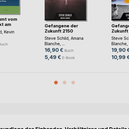
umt vom
kt am
Gefangene der
Gefang
Zukunft 2150
Zukunft
d
,
Kevin
Steve Schild
,
Amana
Steve Sc
Blanche
, ...
Blanche
, 
Buch
16,90 €
19,90 
Buch
5,49 €
10,99 
E-Book