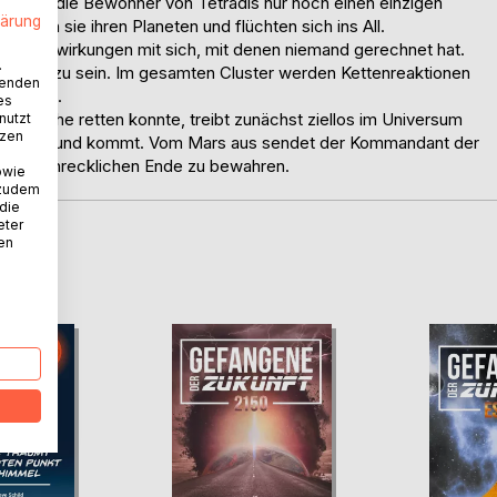
 sehen die Bewohner von Tetradis nur noch einen einzigen
lärung
stören sie ihren Planeten und flüchten sich ins All.
osion Auswirkungen mit sich, mit denen niemand gerechnet hat.
.
fallen zu sein. Im gesamten Cluster werden Kettenreaktionen
wenden
t bleibt.
es
tastrophe retten konnte, treibt zunächst ziellos im Universum
nutzt
tzen
uf den Grund kommt. Vom Mars aus sendet der Kommandant der
inem schrecklichen Ende zu bewahren.
owie
 zudem
 die
eter
nen
D