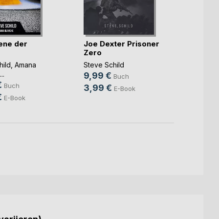
ene der
Joe Dexter Prisoner
Druid
Zero
Tinka 
hild
,
Amana
Steve Schild
Schild
,
...
9,99 €
16,9
Buch
€
Buch
3,99 €
8,99
E-Book
€
E-Book