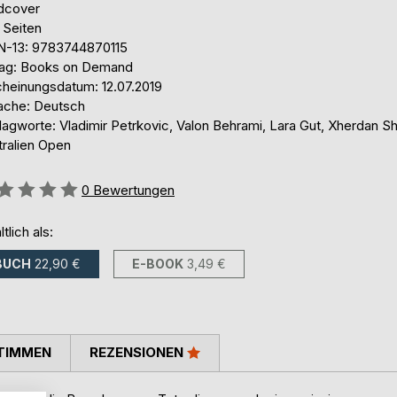
dcover
 Seiten
N-13: 9783744870115
lag: Books on Demand
cheinungsdatum: 12.07.2019
ache: Deutsch
agworte: Vladimir Petrkovic, Valon Behrami, Lara Gut, Xherdan Sha
tralien Open
ertung::
0
Bewertungen
ltlich als:
BUCH
22,90 €
E-BOOK
3,49 €
TIMMEN
REZENSIONEN