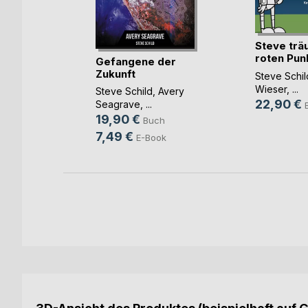
i
Steve trä
roten Pun
Gefangene der
her
Himmel
Zukunft
Steve Schil
ch
Wieser
, ...
Steve Schild
,
Avery
ok
22,90 €
Seagrave
, ...
19,90 €
Buch
7,49 €
E-Book