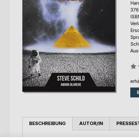
Har
376
ISB
Ver
Ers
Spr
Schl
Aus
Bew
0%
erhä
BESCHREIBUNG
AUTOR/IN
PRESSES