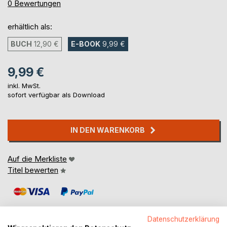
0%
0
Bewertungen
erhältlich als:
BUCH
12,90 €
E-BOOK
9,99 €
9,99 €
inkl. MwSt.
sofort verfügbar als Download
IN DEN WARENKORB
Auf die Merkliste
Titel bewerten
Datenschutzerklärung