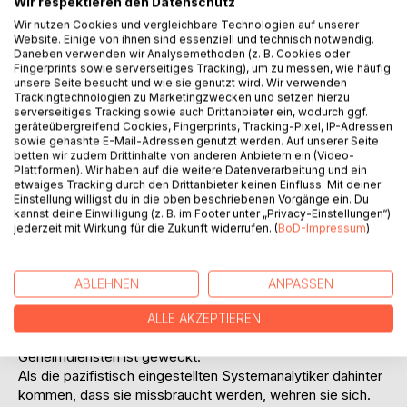
Wir respektieren den Datenschutz
Wir nutzen Cookies und vergleichbare Technologien auf unserer
BESCHREIBUNG
Website. Einige von ihnen sind essenziell und technisch notwendig.
Daneben verwenden wir Analysemethoden (z. B. Cookies oder
Fingerprints sowie serverseitiges Tracking), um zu messen, wie häufig
unsere Seite besucht und wie sie genutzt wird. Wir verwenden
Einer kleinen Gruppe von älteren Systemanalytikern wird ein
Trackingtechnologien zu Marketingzwecken und setzen hierzu
interessanter Auftrag erteilt: Koordinierung von
serverseitiges Tracking sowie auch Drittanbieter ein, wodurch ggf.
Flugbewegungen auf kleinen Flugplätzen. Die besondere
geräteübergreifend Cookies, Fingerprints, Tracking-Pixel, IP-Adressen
sowie gehashte E-Mail-Adressen genutzt werden. Auf unserer Seite
Schwierigkeit besteht darin, dass die Steuerung auf einem
betten wir zudem Drittinhalte von anderen Anbietern ein (Video-
Laptop erfolgen soll – eine normalerweise nicht lösbare
Plattformen). Wir haben auf die weitere Datenverarbeitung und ein
Aufgabe.
etwaiges Tracking durch den Drittanbieter keinen Einfluss. Mit deiner
Einstellung willigst du in die oben beschriebenen Vorgänge ein. Du
Auftraggeber ist eine amerikanische Softwarefirma. Sie ist
kannst deine Einwilligung (z. B. im Footer unter „Privacy-Einstellungen“)
von der CIA gegründet worden. Ziel ist es, Erkenntnisse
jederzeit mit Wirkung für die Zukunft widerrufen. (
BoD-Impressum
)
über das Verhalten östlicher Geheimdienste in Deutschland
zu erlangen. Da die in einem Pflichtenheft geforderte
Software auch für militärischen Einsatz – etwa Steuerung
ABLEHNEN
ANPASSEN
von Kampfdrohnen – nutzbar ist, streut die CIA das
Gerücht, dass in Hamburg ein geheimes militärisches
ALLE AKZEPTIEREN
Softwareprojekt entwickelt wird. Das Interesse von
Geheimdiensten ist geweckt.
Als die pazifistisch eingestellten Systemanalytiker dahinter
kommen, dass sie missbraucht werden, wehren sie sich.