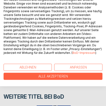
Website. Einige von ihnen sind essenziell und technisch notwendig.
Hier gibt es noch mehr Fragen zum Thema "Darf man
Daneben verwenden wir Analysemethoden (z. B. Cookies oder
das?" und die dazu passenden Antworten. Dabei nicht
Fingerprints sowie serverseitiges Tracking), um zu messen, wie häufig
unsere Seite besucht und wie sie genutzt wird. Wir verwenden
vergessen: Lachen erlaubt, diskutieren erwünscht, ärgern
Trackingtechnologien zu Marketingzwecken und setzen hierzu
verboten. Viel Spaß beim Lesen des 3. Bandes von
serverseitiges Tracking sowie auch Drittanbieter ein, wodurch ggf.
"Gefährlich ehrlich".
geräteübergreifend Cookies, Fingerprints, Tracking-Pixel, IP-Adressen
sowie gehashte E-Mail-Adressen genutzt werden. Auf unserer Seite
betten wir zudem Drittinhalte von anderen Anbietern ein (Video-
Plattformen). Wir haben auf die weitere Datenverarbeitung und ein
AUTOR/IN
etwaiges Tracking durch den Drittanbieter keinen Einfluss. Mit deiner
Einstellung willigst du in die oben beschriebenen Vorgänge ein. Du
kannst deine Einwilligung (z. B. im Footer unter „Privacy-Einstellungen“)
PRESSESTIMMEN
jederzeit mit Wirkung für die Zukunft widerrufen. (
BoD-Impressum
)
REZENSIONEN
ABLEHNEN
ANPASSEN
ALLE AKZEPTIEREN
WEITERE TITEL BEI
BoD