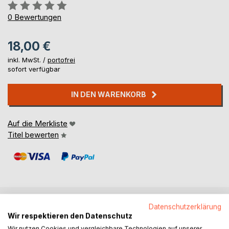
Bewertung::
0%
0
Bewertungen
18,00 €
inkl. MwSt. /
portofrei
sofort verfügbar
IN DEN WARENKORB
Auf die Merkliste
Titel bewerten
Datenschutzerklärung
BESCHREIBUNG
Wir respektieren den Datenschutz
Wir nutzen Cookies und vergleichbare Technologien auf unserer