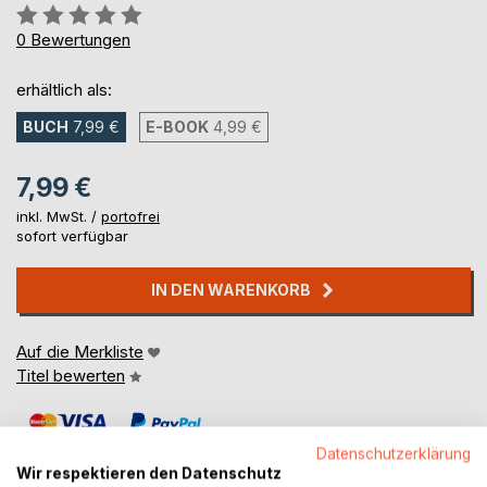
Bewertung::
0%
0
Bewertungen
erhältlich als:
BUCH
7,99 €
E-BOOK
4,99 €
7,99 €
inkl. MwSt. /
portofrei
sofort verfügbar
IN DEN WARENKORB
Auf die Merkliste
Titel bewerten
Datenschutzerklärung
Wir respektieren den Datenschutz