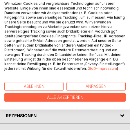
Wir nutzen Cookies und vergleichbare Technologien auf unserer
Website. Einige von ihnen sind essenziell und technisch notwendig.
Daneben verwenden wir Analysemethoden (z. B. Cookies oder
BESCHREIBUNG
Fingerprints sowie serverseitiges Tracking), um zu messen, wie häufig
unsere Seite besucht und wie sie genutzt wird. Wir verwenden
Trackingtechnologien zu Marketingzwecken und setzen hierzu
Gedichte rund um die Weihnachtszeit.
serverseitiges Tracking sowie auch Drittanbieter ein, wodurch ggf.
geräteübergreifend Cookies, Fingerprints, Tracking-Pixel, IP-Adressen
Der Gedichteband beinhaltet mehrere Gedichte, die sowohl
sowie gehashte E-Mail-Adressen genutzt werden. Auf unserer Seite
die besinnliche Zeit widerspiegeln als auch die Hektik, die
betten wir zudem Drittinhalte von anderen Anbietern ein (Video-
rund um die Festtage herrscht. Die Verse sind hintersinnig
Plattformen). Wir haben auf die weitere Datenverarbeitung und ein
etwaiges Tracking durch den Drittanbieter keinen Einfluss. Mit deiner
und hinterfragen auch die Traditionen des christlichen
Einstellung willigst du in die oben beschriebenen Vorgänge ein. Du
Festes. Das Buch ist illustriert mit zahlreichen Fotos und
kannst deine Einwilligung (z. B. im Footer unter „Privacy-Einstellungen“)
Bildern.
jederzeit mit Wirkung für die Zukunft widerrufen. (
BoD-Impressum
)
AUTOR/IN
ABLEHNEN
ANPASSEN
ALLE AKZEPTIEREN
PRESSESTIMMEN
REZENSIONEN