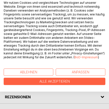
Wir nutzen Cookies und vergleichbare Technologien auf unserer
Website. Einige von ihnen sind essenziell und technisch notwendig.
Daneben verwenden wir Analysemethoden (z. B. Cookies oder
BESCHREIBUNG
Fingerprints sowie serverseitiges Tracking), um zu messen, wie häufig
unsere Seite besucht und wie sie genutzt wird. Wir verwenden
Trackingtechnologien zu Marketingzwecken und setzen hierzu
Die Gedichte über das Leben im Dorf versetzen uns in eine
serverseitiges Tracking sowie auch Drittanbieter ein, wodurch ggf.
geräteübergreifend Cookies, Fingerprints, Tracking-Pixel, IP-Adressen
andere Zeit und sorgen für etwas Ablenkung in dieser
sowie gehashte E-Mail-Adressen genutzt werden. Auf unserer Seite
schweren Zeit. Weit weg von Corona und zurück zum
betten wir zudem Drittinhalte von anderen Anbietern ein (Video-
Ursprung sollen uns diese Gedichte auf andere Gedanken
Plattformen). Wir haben auf die weitere Datenverarbeitung und ein
etwaiges Tracking durch den Drittanbieter keinen Einfluss. Mit deiner
bringen.
Einstellung willigst du in die oben beschriebenen Vorgänge ein. Du
kannst deine Einwilligung (z. B. im Footer unter „Privacy-Einstellungen“)
Bleibt gesund!
jederzeit mit Wirkung für die Zukunft widerrufen. (
BoD-Impressum
)
AUTOR/IN
ABLEHNEN
ANPASSEN
ALLE AKZEPTIEREN
PRESSESTIMMEN
REZENSIONEN