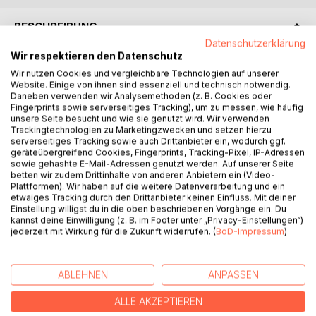
BESCHREIBUNG
Datenschutzerklärung
Wir respektieren den Datenschutz
Die in diesem Band enthaltenen Gedichte schreien, rufen,
Wir nutzen Cookies und vergleichbare Technologien auf unserer
flüstern und hauchen an gegen das laute Trommeln der
Website. Einige von ihnen sind essenziell und technisch notwendig.
Militarisierung. Sie erzählen von verblendeten jungen
Daneben verwenden wir Analysemethoden (z. B. Cookies oder
Fingerprints sowie serverseitiges Tracking), um zu messen, wie häufig
Männern, von jahrzehntealten Spuren, von Hoffnung, Trauer
unsere Seite besucht und wie sie genutzt wird. Wir verwenden
und Verlust. Es sind wahre und erfundene Geschichten. Es
Trackingtechnologien zu Marketingzwecken und setzen hierzu
handelt sich um poetische Betrachtungen, sprachliche
serverseitiges Tracking sowie auch Drittanbieter ein, wodurch ggf.
geräteübergreifend Cookies, Fingerprints, Tracking-Pixel, IP-Adressen
Überlegungen und eindringliche Warnungen. Die Stile,
sowie gehashte E-Mail-Adressen genutzt werden. Auf unserer Seite
Themen und Zugänge sind so vielfältig wie die 20
betten wir zudem Drittinhalte von anderen Anbietern ein (Video-
Lyrikerinnen und Lyriker, die sie verfasst haben.
Plattformen). Wir haben auf die weitere Datenverarbeitung und ein
etwaiges Tracking durch den Drittanbieter keinen Einfluss. Mit deiner
Einstellung willigst du in die oben beschriebenen Vorgänge ein. Du
Die Autorinnen und Autoren:
kannst deine Einwilligung (z. B. im Footer unter „Privacy-Einstellungen“)
Sarah Gorzelitz, Carsten Stephan, Helmut Blepp, René
jederzeit mit Wirkung für die Zukunft widerrufen. (
BoD-Impressum
)
Gröger, Oliver Kleyer, Cara Lewald, Manfred Pricha, Ruben
Franz, Gerd Meyer-Anaya, Kilian Lippold, Florian Riedel,
Frau Heller, Mira Rauk, Jan Brauns, Ingo Cesaro, Franz X.
ABLEHNEN
ANPASSEN
Scheuerer, Annett Bauch, Sigune Schnabel, Roswitha
ALLE AKZEPTIEREN
Böhm, Clemens Schittko