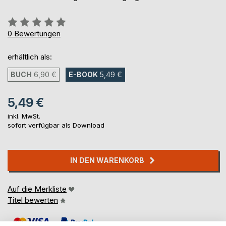
Bewertung::
0%
0
Bewertungen
erhältlich als:
BUCH
6,90 €
E-BOOK
5,49 €
5,49 €
inkl. MwSt.
sofort verfügbar als Download
IN DEN WARENKORB
Auf die Merkliste
Titel bewerten