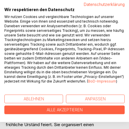
Datenschutzerklärung
Wir respektieren den Datenschutz
Wir nutzen Cookies und vergleichbare Technologien auf unserer
Website. Einige von ihnen sind essenziell und technisch notwendig.
Daneben verwenden wir Analysemethoden (z. B. Cookies oder
BESCHREIBUNG
Fingerprints sowie serverseitiges Tracking), um zu messen, wie häufig
unsere Seite besucht und wie sie genutzt wird. Wir verwenden
Trackingtechnologien zu Marketingzwecken und setzen hierzu
serverseitiges Tracking sowie auch Drittanbieter ein, wodurch ggf.
Mathilde Schnellwitz lebt seit einigen Monaten im
geräteübergreifend Cookies, Fingerprints, Tracking-Pixel, IP-Adressen
Altersheim. Sie schreibt sich regelmäßig die
sowie gehashte E-Mail-Adressen genutzt werden. Auf unserer Seite
bedrückenden, komischen, manchmal auch beglückenden
betten wir zudem Drittinhalte von anderen Anbietern ein (Video-
Plattformen). Wir haben auf die weitere Datenverarbeitung und ein
Erlebnisse mit Betreuern und Mitbewohnern, wie auch ihre
etwaiges Tracking durch den Drittanbieter keinen Einfluss. Mit deiner
logisch-simplen Lebensweisheiten von der Seele, bevor ihr
Einstellung willigst du in die oben beschriebenen Vorgänge ein. Du
die heranschleichende Demenz das Zepter aus der Hand
kannst deine Einwilligung (z. B. im Footer unter „Privacy-Einstellungen“)
jederzeit mit Wirkung für die Zukunft widerrufen. (
BoD-Impressum
)
zu nehmen droht.
Erinnerungen an ihre Kindheit bröckeln hervor, an Kriegs-
und Nachkriegsjahre, an Menschen und Begebenheiten,
ABLEHNEN
ANPASSEN
die ihr vom Schicksal zugewürfelt wurden.
Sie wird in den Heimbeirat gewählt, überlegt sich
ALLE AKZEPTIEREN
unorthodoxe Verbesserungsvorschläge und muss erstaunt
feststellen, dass auch im Altersheim der Zickenkrieg
fröhliche Urständ feiert. Sie organisiert einen