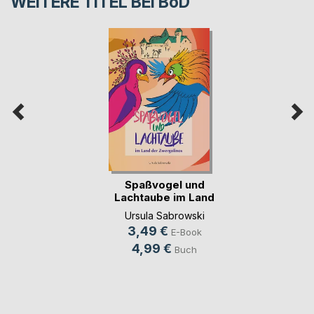
WEITERE TITEL BEI
BoD
Spaßvogel und
Lachtaube im Land
de(...)
Ursula Sabrowski
3,49 €
E-Book
4,99 €
Buch